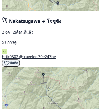
Nakatsugawa → โชชูซัง
2 จุด · 2เดือนที่แล้ว
51 การดู
httk0502
@traveler-30e247be
บันทึก