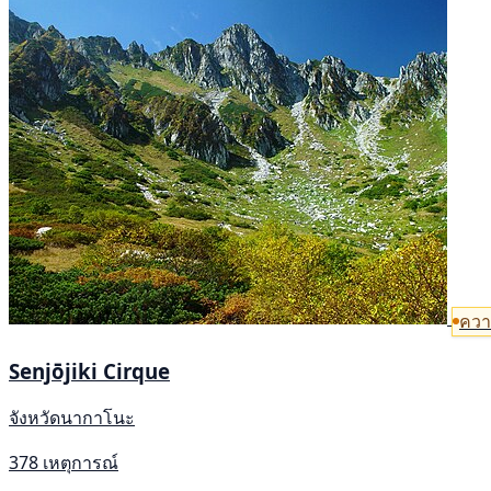
ควา
Senjōjiki Cirque
จังหวัดนากาโนะ
378 เหตุการณ์