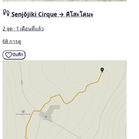
Senjōjiki Cirque → คิโสะโคมะ
2 จุด · 1 เดือนที่แล้ว
68 การดู
บันทึก