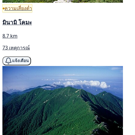
ความเสี่ยงต่ำ
มินามิ โคมะ
8.7 km
73 เหตุการณ์
แจ้งเตือน