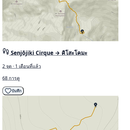
Senjōjiki Cirque → คิโสะโคมะ
2 จุด · 1 เดือนที่แล้ว
68 การดู
บันทึก