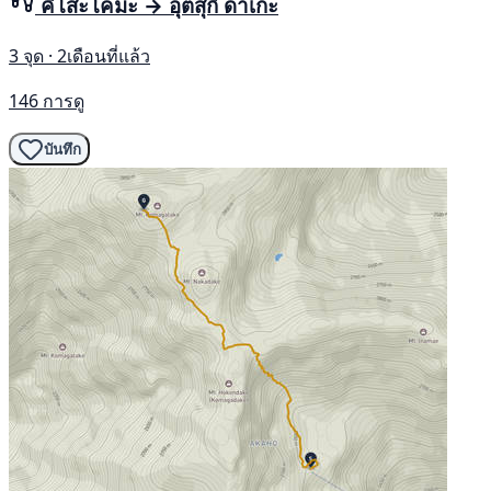
คิโสะโคมะ → อุตสุกิ ดาเกะ
3 จุด · 2เดือนที่แล้ว
146 การดู
บันทึก