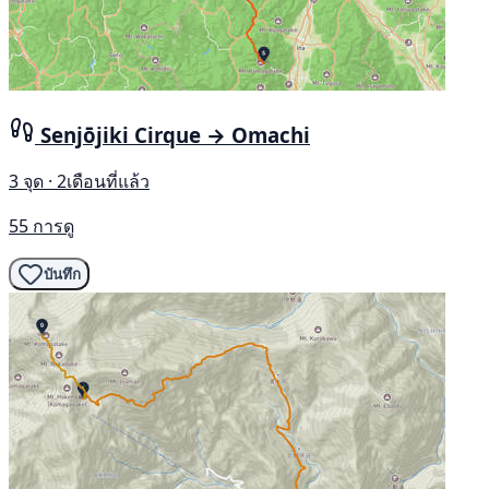
Senjōjiki Cirque → Omachi
3 จุด · 2เดือนที่แล้ว
55 การดู
บันทึก