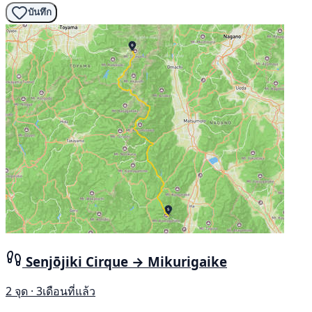
บันทึก
Senjōjiki Cirque → Mikurigaike
2 จุด · 3เดือนที่แล้ว