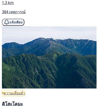
1.3 km
384 เหตุการณ์
แจ้งเตือน
ความเสี่ยงต่ำ
คิโสะโคมะ