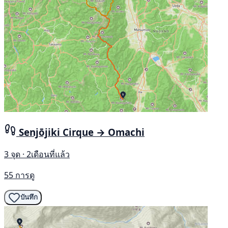
Senjōjiki Cirque → Omachi
3 จุด · 2เดือนที่แล้ว
55 การดู
บันทึก