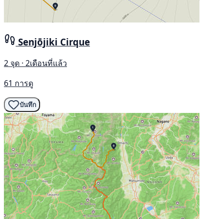
Senjōjiki Cirque
2 จุด · 2เดือนที่แล้ว
61 การดู
บันทึก