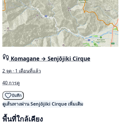
Komagane → Senjōjiki Cirque
2 จุด · 1 เดือนที่แล้ว
40 การดู
บันทึก
ดูเส้นทางผ่าน Senjōjiki Cirque เพิ่มเติม
พื้นที่ใกล้เคียง