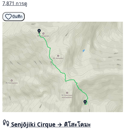
7,871 การดู
บันทึก
Senjōjiki Cirque → คิโสะโคมะ