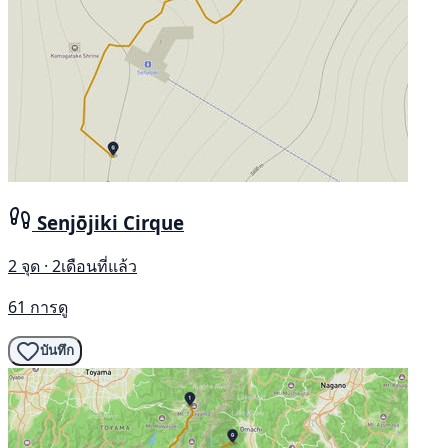
Senjōjiki Cirque
2 จุด · 2เดือนที่แล้ว
61 การดู
บันทึก