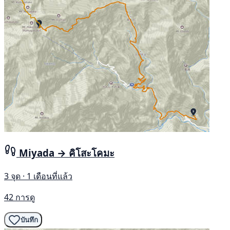
Miyada → คิโสะโคมะ
3 จุด · 1 เดือนที่แล้ว
42 การดู
บันทึก