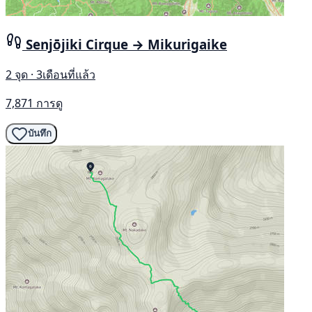
Senjōjiki Cirque → Mikurigaike
2 จุด · 3เดือนที่แล้ว
7,871 การดู
บันทึก