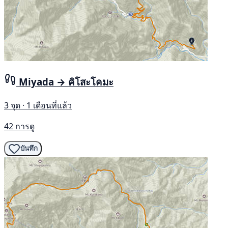
Miyada → คิโสะโคมะ
3 จุด · 1 เดือนที่แล้ว
42 การดู
บันทึก