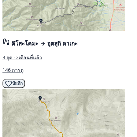
คิโสะโคมะ → อุตสุกิ ดาเกะ
3 จุด · 2เดือนที่แล้ว
146 การดู
บันทึก