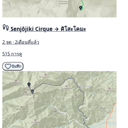
Senjōjiki Cirque → คิโสะโคมะ
2 จุด · 2เดือนที่แล้ว
515 การดู
บันทึก