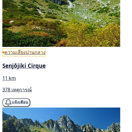
ความเสี่ยงปานกลาง
Senjōjiki Cirque
11 km
378 เหตุการณ์
แจ้งเตือน