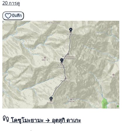
20 การดู
บันทึก
โคซูโมะยามะ → อุตสุกิ ดาเกะ