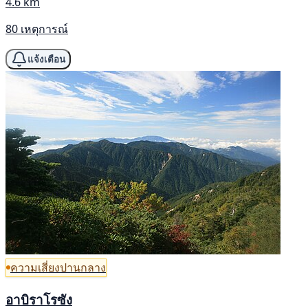
4.6 km
80 เหตุการณ์
แจ้งเตือน
ความเสี่ยงปานกลาง
อาบิราโรซัง