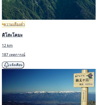
ความเสี่ยงต่ำ
คิโสะโคมะ
12 km
187 เหตุการณ์
แจ้งเตือน