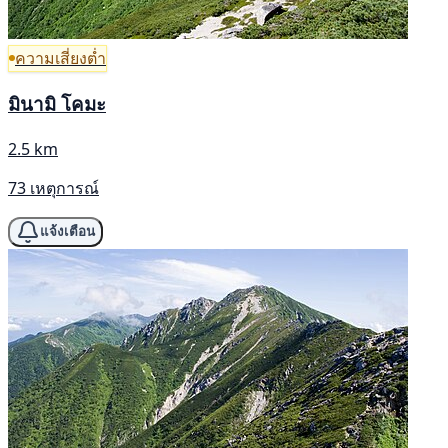
ความเสี่ยงต่ำ
มินามิ โคมะ
2.5 km
73 เหตุการณ์
แจ้งเตือน