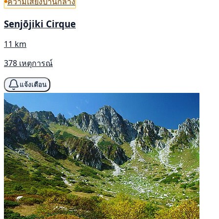
ความเสี่ยงปานกลาง
Senjōjiki Cirque
11 km
378 เหตุการณ์
แจ้งเตือน