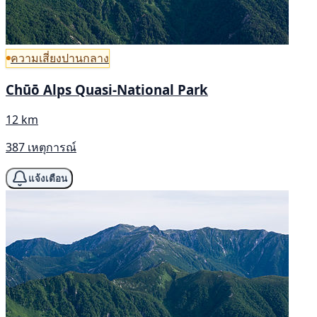
ความเสี่ยงปานกลาง
Chūō Alps Quasi-National Park
12 km
387 เหตุการณ์
แจ้งเตือน