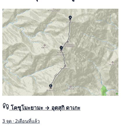
โคซูโมะยามะ → อุตสุกิ ดาเกะ
3 จุด · 2เดือนที่แล้ว