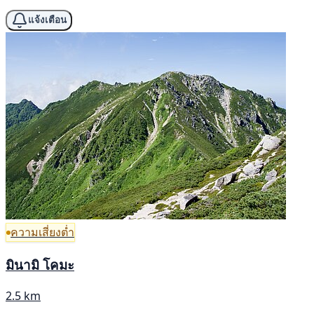
แจ้งเตือน
ความเสี่ยงต่ำ
มินามิ โคมะ
2.5 km