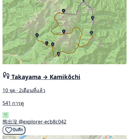
Takayama → Kamikōchi
10 จุด · 2เดือนที่แล้ว
541 การดู
熊出沒
@explorer-ecb8c042
บันทึก