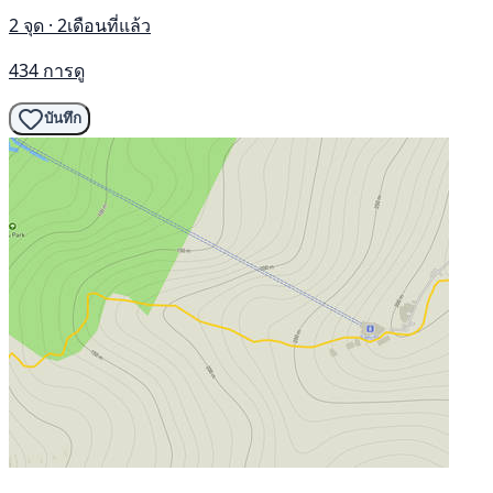
2 จุด · 2เดือนที่แล้ว
434 การดู
บันทึก