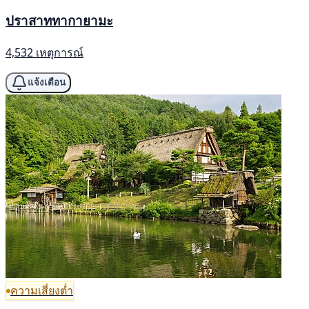
ปราสาททากายามะ
4,532 เหตุการณ์
แจ้งเตือน
ความเสี่ยงต่ำ