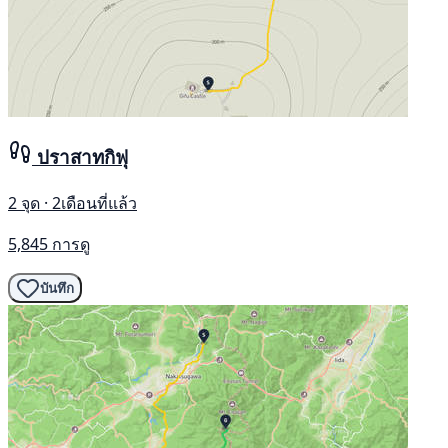
ปราสาทกิฟุ
2 จุด · 2เดือนที่แล้ว
5,845 การดู
บันทึก