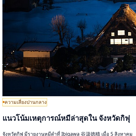
ความเสี่ยงปานกลาง
แนวโน้มเหตุการณ์หมีล่าสุดใน จังหวัดกิฟุ
จังหวัดกิฟุ มีรายงานหมีดำที่ Ibigawa 谷汲徳積 เมื่อ 5 สิงหาคม