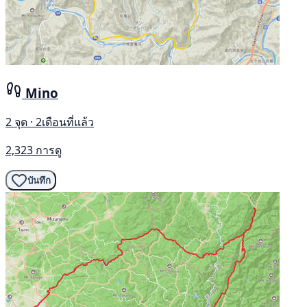
Mino
2 จุด · 2เดือนที่แล้ว
2,323 การดู
บันทึก