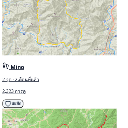
Mino
2 จุด · 2เดือนที่แล้ว
2,323 การดู
บันทึก