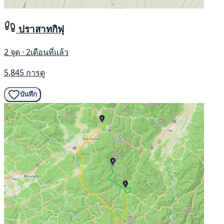
ปราสาทกิฟุ
2 จุด · 2เดือนที่แล้ว
5,845 การดู
บันทึก