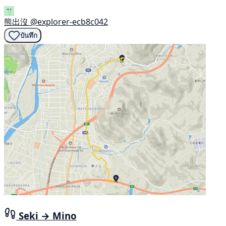
熊出沒
@explorer-ecb8c042
บันทึก
Seki → Mino