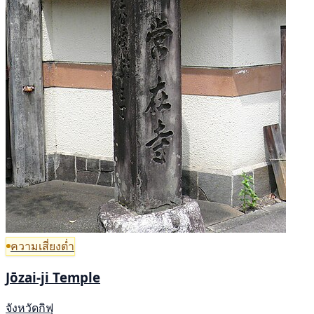
ความเสี่ยงต่ำ
Jōzai-ji Temple
จังหวัดกิฟุ