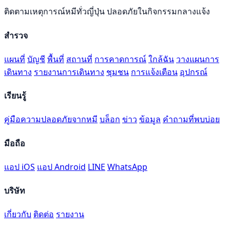
ติดตามเหตุการณ์หมีทั่วญี่ปุ่น ปลอดภัยในกิจกรรมกลางแจ้ง
สำรวจ
แผนที่
บัญชี
พื้นที่
สถานที่
การคาดการณ์
ใกล้ฉัน
วางแผนการ
เดินทาง
รายงานการเดินทาง
ชุมชน
การแจ้งเตือน
อุปกรณ์
เรียนรู้
คู่มือความปลอดภัยจากหมี
บล็อก
ข่าว
ข้อมูล
คำถามที่พบบ่อย
มือถือ
แอป iOS
แอป Android
LINE
WhatsApp
บริษัท
เกี่ยวกับ
ติดต่อ
รายงาน