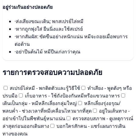
อยู่ร่วมกันอย่างปลอดภัย
·
ส่งเสียงขณะเดิน; พกสเปรย์ไล่หมี
·
หากถูกพุ่งใส่ ยืนนิ่งและใช้สเปรย์
·
หากสัมผัส: ขัดขืนอย่างหนักแน่น หมีจะถอยเมื่อพบการ
ต่อต้าน
·
อย่าปีนต้นไม้ หมีปีนเก่งกว่าคุณ
รายการตรวจสอบความปลอดภัย
สเปรย์ไล่หมี - พกติดตัวและรู้วิธีใช้
ทำเสียง - พูดดังๆ หรือ
ปรบมือ
เก็บอาหาร - ใช้ถังป้องกันหมีหรือแขวนอาหาร
เดินเป็นกลุ่ม - หมีหลีกเลี่ยงกลุ่มใหญ่
หลีกเลี่ยงรุ่งอรุณ/
พลบค่ำ - ช่วงเวลาที่หมีเคลื่อนไหวมากที่สุด
อยู่ในเส้นทาง -
อย่าเข้าไปในพืชพันธุ์หนาแน่น
ตรวจสอบสภาพ - ดูเหตุการณ์
ล่าสุดก่อนออกเดินทาง
บอกใครสักคน - แชร์แผนการเดิน
ทางของคุณ