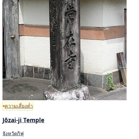
ความเสี่ยงต่ำ
Jōzai-ji Temple
จังหวัดกิฟุ