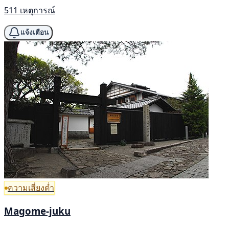
511 เหตุการณ์
แจ้งเตือน
ความเสี่ยงต่ำ
Magome-juku