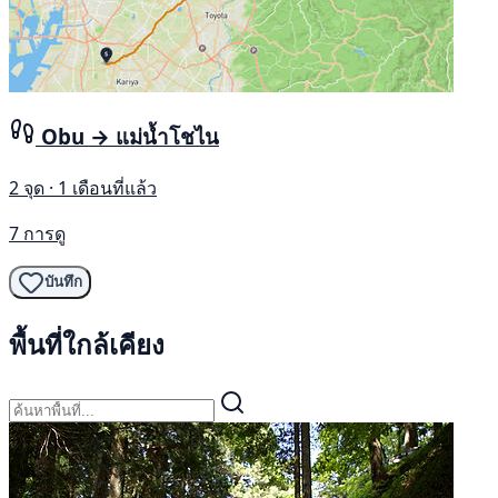
Obu → แม่น้ำโชไน
2 จุด · 1 เดือนที่แล้ว
7 การดู
บันทึก
พื้นที่ใกล้เคียง