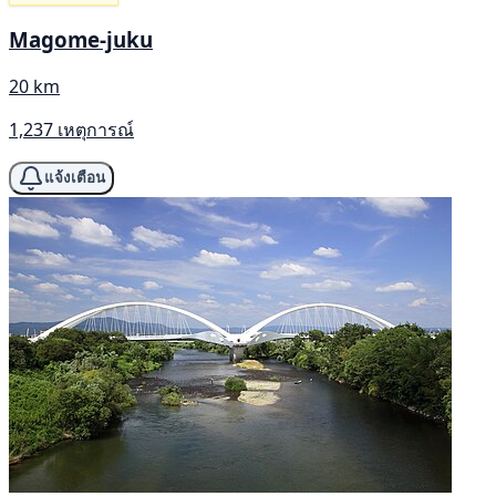
Magome-juku
20 km
1,237 เหตุการณ์
แจ้งเตือน