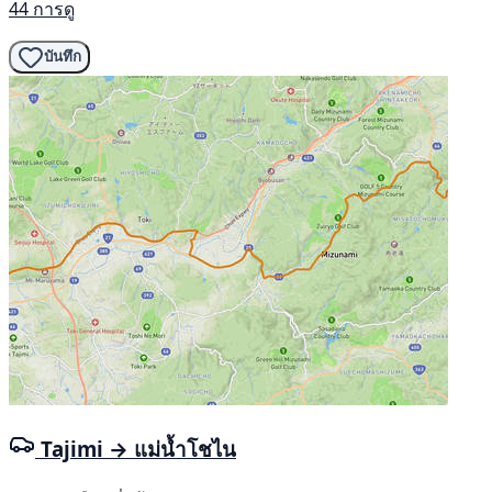
44 การดู
บันทึก
Tajimi → แม่น้ำโชไน