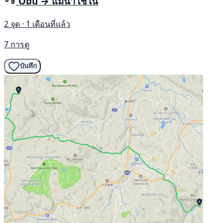
Obu → แม่น้ำโชไน
2 จุด · 1 เดือนที่แล้ว
7 การดู
บันทึก