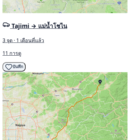
Tajimi → แม่น้ำโชไน
3 จุด · 1 เดือนที่แล้ว
11 การดู
บันทึก