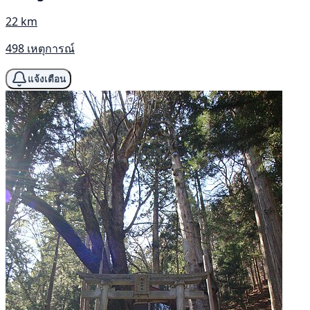
22 km
498 เหตุการณ์
แจ้งเตือน