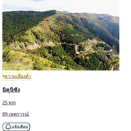
ความเสี่ยงต่ำ
มิคุนิซัง
25 km
89 เหตุการณ์
แจ้งเตือน