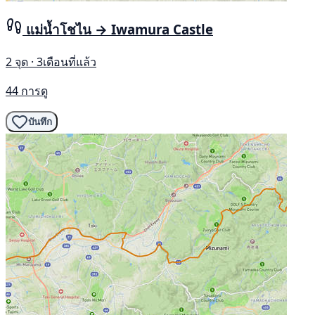
แม่น้ำโชไน → Iwamura Castle
2 จุด · 3เดือนที่แล้ว
44 การดู
บันทึก