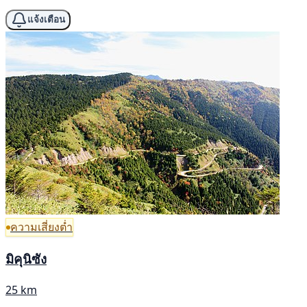
แจ้งเตือน
ความเสี่ยงต่ำ
มิคุนิซัง
25 km