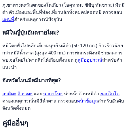
ภูเขาทางตะวันตกของโตเกียว (โอคุทามะ ชิชิบุ ทันซาวะ) มีหมี
ดำ ตัวเมืองและพื้นที่ท่องเที่ยวหลักทั้งหมดปลอดหมี ตรวจสอบ
แผนที่
สำหรับเหตุการณ์ปัจจุบัน
หมีในญี่ปุ่นอันตรายไหม?
หมีโดยทั่วไปหลีกเลี่ยงมนุษย์ หมีดำ (50-120 กก.) ก้าวร้าวน้อย
กว่าหมีสีน้ำตาล (สูงสุด 400 กก.) การพกกระดิ่งหมีช่วยลดการ
พบเจอโดยไม่คาดคิดได้เกือบทั้งหมด ดู
คู่มืออุปกรณ์
สำหรับคำ
แนะนำ
จังหวัดไหนมีหมีมากที่สุด?
อาคิตะ
อิวาเตะ
และ
นากาโนะ
นำหน้าด้านหมีดำ
ฮอกไกโด
ครองเหตุการณ์หมีสีน้ำตาล ตรวจสอบ
หน้าข้อมูล
สำหรับอันดับ
จังหวัดทั้งหมด
คู่มืออื่นๆ