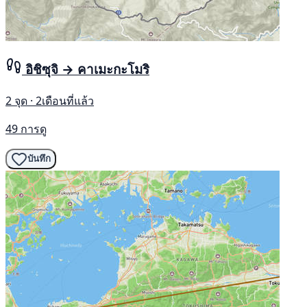
อิชิซุจิ → คาเมะกะโมริ
2 จุด · 2เดือนที่แล้ว
49 การดู
บันทึก