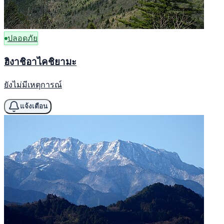
ปลอดภัย
ฮิงาชิอาไคชิยามะ
ยังไม่มีเหตุการณ์
แจ้งเตือน