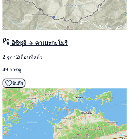
อิชิซุจิ → คาเมะกะโมริ
2 จุด · 2เดือนที่แล้ว
49 การดู
บันทึก