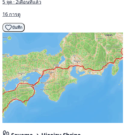
5 จุด · 2เดือนที่แล้ว
16 การดู
บันทึก