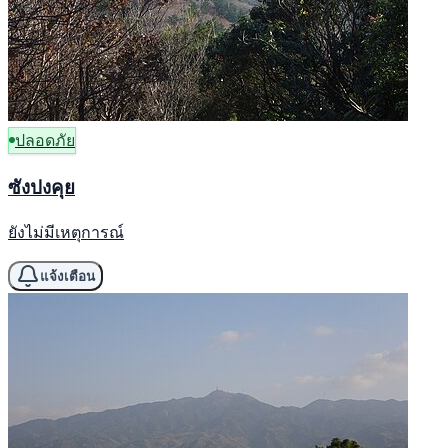
ปลอดภัย
ซังปงคุย
ยังไม่มีเหตุการณ์
แจ้งเตือน