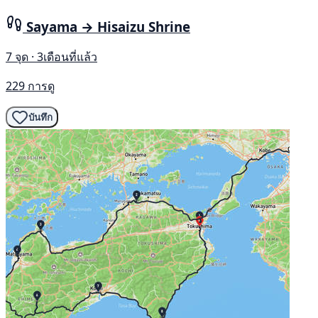
Sayama → Hisaizu Shrine
7 จุด · 3เดือนที่แล้ว
229 การดู
บันทึก