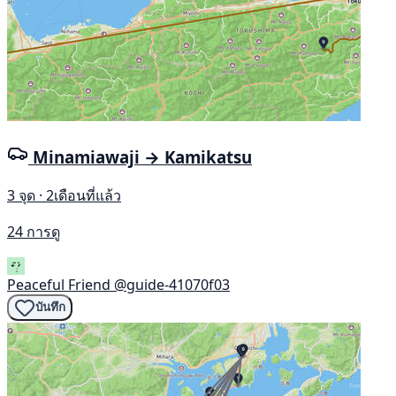
Minamiawaji → Kamikatsu
3 จุด · 2เดือนที่แล้ว
24 การดู
Peaceful Friend
@guide-41070f03
บันทึก