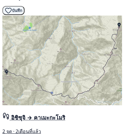
บันทึก
อิชิซุจิ → คาเมะกะโมริ
2 จุด · 2เดือนที่แล้ว