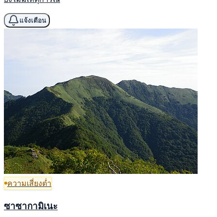
แจ้งเตือน
ความเสี่ยงต่ำ
ซาซากามิเนะ