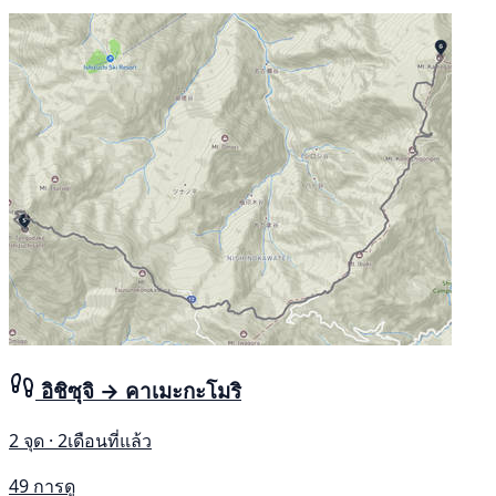
อิชิซุจิ → คาเมะกะโมริ
2 จุด · 2เดือนที่แล้ว
49 การดู