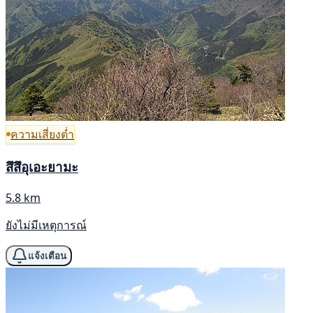
ความเสี่ยงต่ำ
สึสึอุเอะยามะ
5.8 km
ยังไม่มีเหตุการณ์
แจ้งเตือน