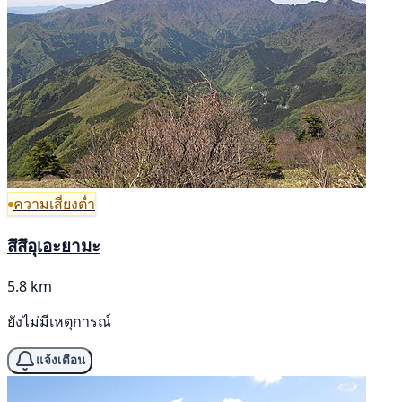
ความเสี่ยงต่ำ
สึสึอุเอะยามะ
5.8 km
ยังไม่มีเหตุการณ์
แจ้งเตือน