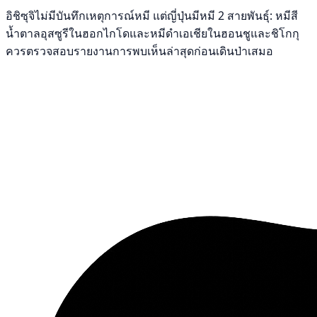
อิชิซุจิไม่มีบันทึกเหตุการณ์หมี แต่ญี่ปุ่นมีหมี 2 สายพันธุ์: หมีสี
น้ำตาลอุสซูรีในฮอกไกโดและหมีดำเอเชียในฮอนชูและชิโกกุ
ควรตรวจสอบรายงานการพบเห็นล่าสุดก่อนเดินป่าเสมอ