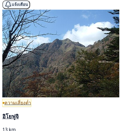
แจ้งเตือน
ความเสี่ยงต่ำ
อิโยฟูจิ
13 km