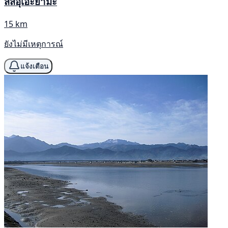
สึสึอุเอะยามะ
15 km
ยังไม่มีเหตุการณ์
แจ้งเตือน