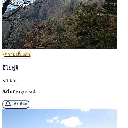
ความเสี่ยงต่ำ
อิโยฟูจิ
5.1 km
ยังไม่มีเหตุการณ์
แจ้งเตือน