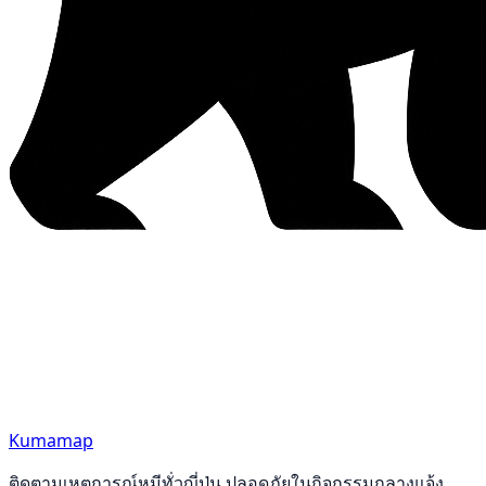
Kumamap
ติดตามเหตุการณ์หมีทั่วญี่ปุ่น ปลอดภัยในกิจกรรมกลางแจ้ง