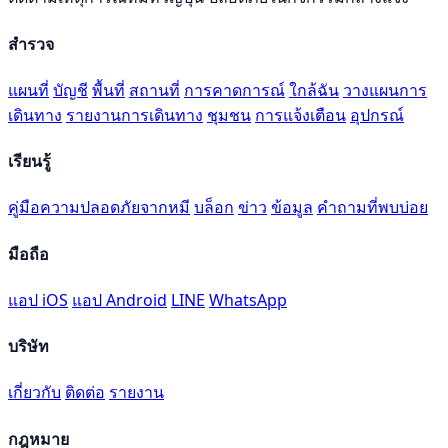
สำรวจ
แผนที่
บัญชี
พื้นที่
สถานที่
การคาดการณ์
ใกล้ฉัน
วางแผนการ
เดินทาง
รายงานการเดินทาง
ชุมชน
การแจ้งเตือน
อุปกรณ์
เรียนรู้
คู่มือความปลอดภัยจากหมี
บล็อก
ข่าว
ข้อมูล
คำถามที่พบบ่อย
มือถือ
แอป iOS
แอป Android
LINE
WhatsApp
บริษัท
เกี่ยวกับ
ติดต่อ
รายงาน
กฎหมาย