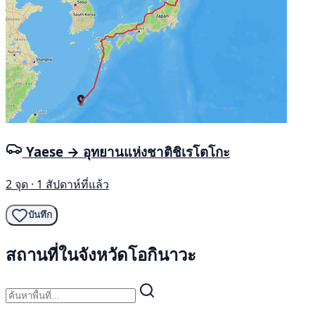
Yaese → อุทยานแห่งชาติชิเรโตโกะ
2 จุด · 1 สัปดาห์ที่แล้ว
บันทึก
สถานที่ในจังหวัดโอกินาวะ