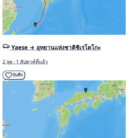
Yaese → อุทยานแห่งชาติชิเรโตโกะ
2 จุด · 1 สัปดาห์ที่แล้ว
บันทึก