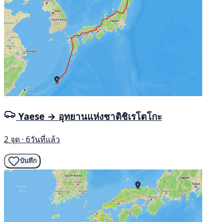
Yaese → อุทยานแห่งชาติชิเรโตโกะ
2 จุด · 6วันที่แล้ว
บันทึก