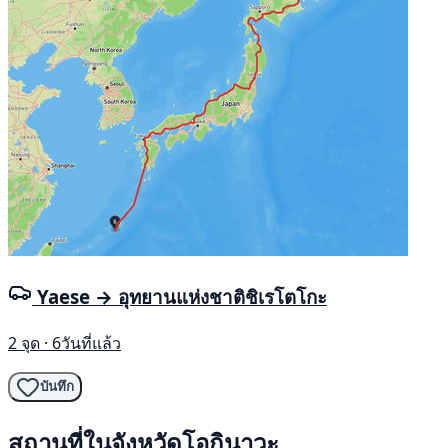
Yaese → อุทยานแห่งชาติชิเรโตโกะ
2 จุด · 6วันที่แล้ว
บันทึก
สถานที่ในจังหวัดโอกินาวะ