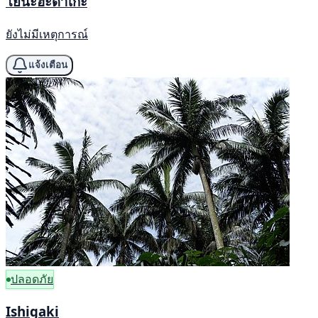
โยนะฮะดาเกะ
ยังไม่มีเหตุการณ์
แจ้งเตือน
ปลอดภัย
Ishigaki