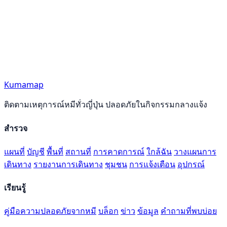
Kumamap
ติดตามเหตุการณ์หมีทั่วญี่ปุ่น ปลอดภัยในกิจกรรมกลางแจ้ง
สำรวจ
แผนที่
บัญชี
พื้นที่
สถานที่
การคาดการณ์
ใกล้ฉัน
วางแผนการ
เดินทาง
รายงานการเดินทาง
ชุมชน
การแจ้งเตือน
อุปกรณ์
เรียนรู้
คู่มือความปลอดภัยจากหมี
บล็อก
ข่าว
ข้อมูล
คำถามที่พบบ่อย