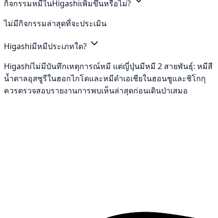
กิจกรรมหมีในHigashiเพิ่มขึ้นหรือไม่?
ไม่มีกิจกรรมล่าสุดที่จะประเมิน
Higashiมีหมีประเภทใด?
Higashiไม่มีบันทึกเหตุการณ์หมี แต่ญี่ปุ่นมีหมี 2 สายพันธุ์: หมีสี
น้ำตาลอุสซูรีในฮอกไกโดและหมีดำเอเชียในฮอนชูและชิโกกุ
ควรตรวจสอบรายงานการพบเห็นล่าสุดก่อนเดินป่าเสมอ