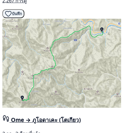
2,267 การดู
บันทึก
Ome → ภูโอดาเคะ (โตเกียว)