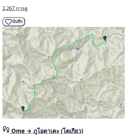
2,267 การดู
บันทึก
Ome → ภูโอดาเคะ (โตเกียว)