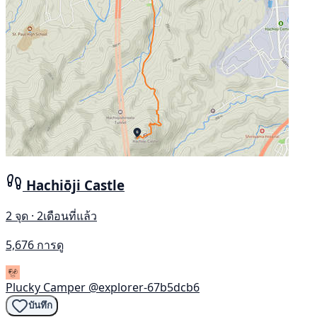
Hachiōji Castle
2 จุด · 2เดือนที่แล้ว
5,676 การดู
Plucky Camper
@explorer-67b5dcb6
บันทึก