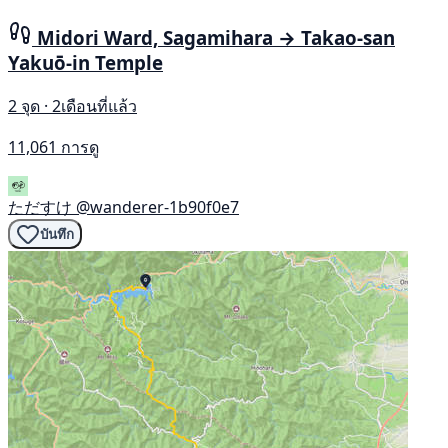
Midori Ward, Sagamihara → Takao-san
Yakuō-in Temple
2 จุด · 2เดือนที่แล้ว
11,061 การดู
ただすけ
@wanderer-1b90f0e7
บันทึก