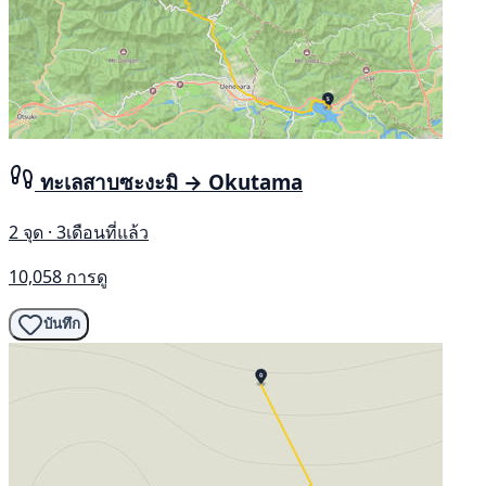
ทะเลสาบซะงะมิ → Okutama
2 จุด · 3เดือนที่แล้ว
10,058 การดู
บันทึก