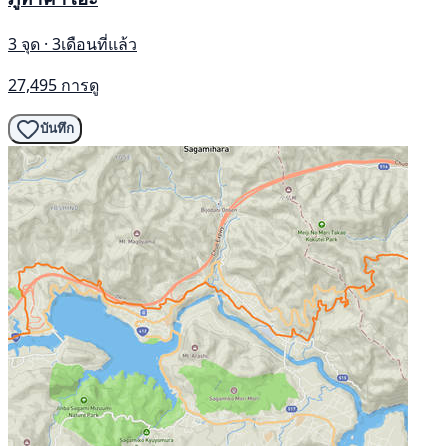
3 จุด · 3เดือนที่แล้ว
27,495 การดู
บันทึก