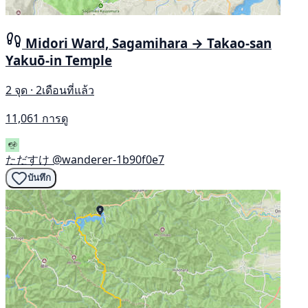
Midori Ward, Sagamihara → Takao-san
Yakuō-in Temple
2 จุด · 2เดือนที่แล้ว
11,061 การดู
ただすけ
@wanderer-1b90f0e7
บันทึก