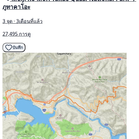
ภูทาคาโอะ
3 จุด · 3เดือนที่แล้ว
27,495 การดู
บันทึก