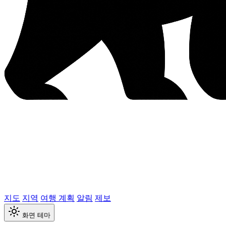
지도
지역
여행 계획
알림
제보
화면 테마