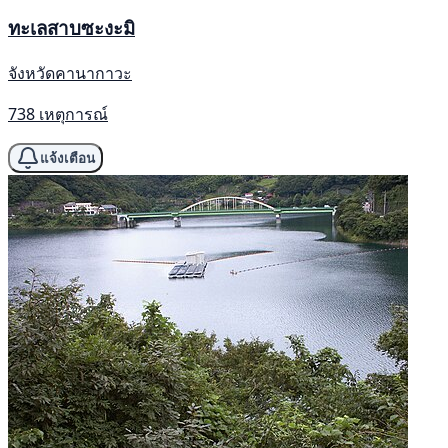
ทะเลสาบซะงะมิ
จังหวัดคานากาวะ
738 เหตุการณ์
แจ้งเตือน