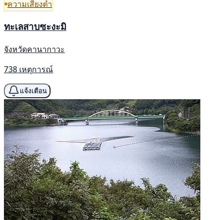
ความเสี่ยงต่ำ
ทะเลสาบซะงะมิ
จังหวัดคานากาวะ
738 เหตุการณ์
แจ้งเตือน