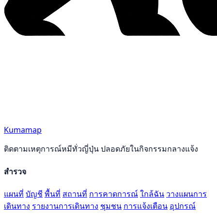
Kumamap
ติดตามเหตุการณ์หมีทั่วญี่ปุ่น ปลอดภัยในกิจกรรมกลางแจ้ง
สำรวจ
แผนที่
บัญชี
พื้นที่
สถานที่
การคาดการณ์
ใกล้ฉัน
วางแผนการ
เดินทาง
รายงานการเดินทาง
ชุมชน
การแจ้งเตือน
อุปกรณ์