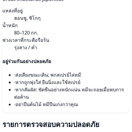
แหล่งที่อยู่
ฮอนชู, ชิโกกุ
น้ำหนัก
80–120 กก.
ช่วงเวลาที่กระตือรือร้น
รุ่งสาง / ค่ำ
อยู่ร่วมกันอย่างปลอดภัย
·
ส่งเสียงขณะเดิน; พกสเปรย์ไล่หมี
·
หากถูกพุ่งใส่ ยืนนิ่งและใช้สเปรย์
·
หากสัมผัส: ขัดขืนอย่างหนักแน่น หมีจะถอยเมื่อพบการ
ต่อต้าน
·
อย่าปีนต้นไม้ หมีปีนเก่งกว่าคุณ
รายการตรวจสอบความปลอดภัย