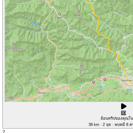
3D
ย้อนทริปของคุณใ
38 km
· 2 จุด
· พบหมี 8 คร
2