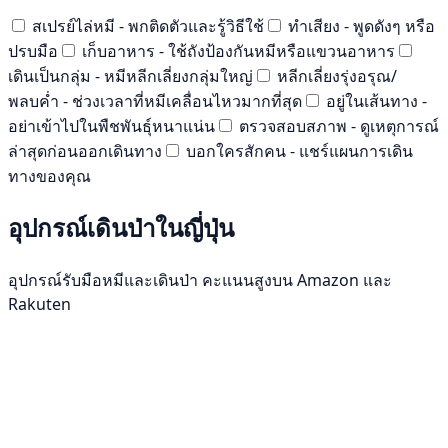
สเปรย์ไล่หมี - พกติดตัวและรู้วิธีใช้
ทำเสียง - พูดดังๆ หรือ
ปรบมือ
เก็บอาหาร - ใช้ถังป้องกันหมีหรือแขวนอาหาร
เดินเป็นกลุ่ม - หมีหลีกเลี่ยงกลุ่มใหญ่
หลีกเลี่ยงรุ่งอรุณ/
พลบค่ำ - ช่วงเวลาที่หมีเคลื่อนไหวมากที่สุด
อยู่ในเส้นทาง -
อย่าเข้าไปในพืชพันธุ์หนาแน่น
ตรวจสอบสภาพ - ดูเหตุการณ์
ล่าสุดก่อนออกเดินทาง
บอกใครสักคน - แชร์แผนการเดิน
ทางของคุณ
อุปกรณ์เดินป่าในญี่ปุ่น
อุปกรณ์รับมือหมีและเดินป่า คะแนนสูงบน Amazon และ
Rakuten