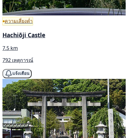
ความเสี่ยงต่ำ
Hachiōji Castle
7.5 km
792 เหตุการณ์
แจ้งเตือน