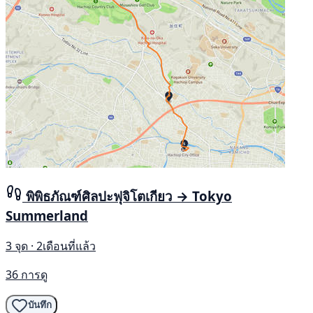
พิพิธภัณฑ์ศิลปะฟุจิโตเกียว → Tokyo
Summerland
3 จุด · 2เดือนที่แล้ว
36 การดู
บันทึก