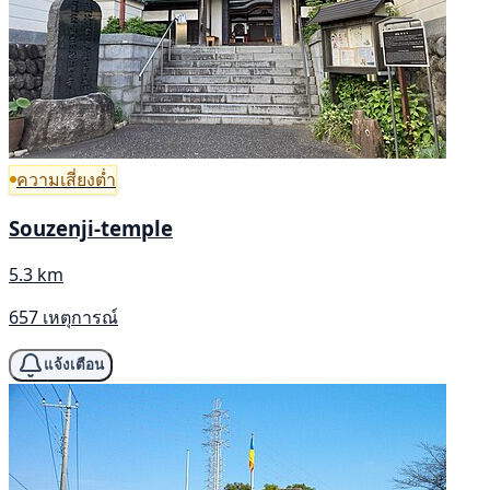
ความเสี่ยงต่ำ
Souzenji-temple
5.3 km
657 เหตุการณ์
แจ้งเตือน