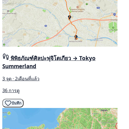
พิพิธภัณฑ์ศิลปะฟุจิโตเกียว → Tokyo
Summerland
3 จุด · 2เดือนที่แล้ว
36 การดู
บันทึก