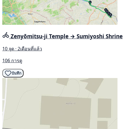
Zenyōmitsu-ji Temple → Sumiyoshi Shrine
10 จุด · 2เดือนที่แล้ว
106 การดู
บันทึก