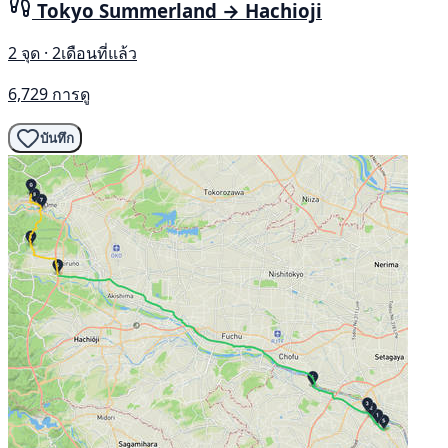
Tokyo Summerland → Hachioji
2 จุด · 2เดือนที่แล้ว
6,729 การดู
บันทึก