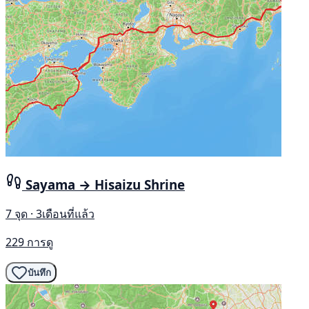
Sayama → Hisaizu Shrine
7 จุด · 3เดือนที่แล้ว
229 การดู
บันทึก