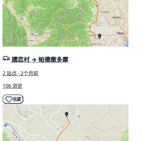
嬬恋村 → 帕德嫩多摩
2 站点 · 2个月前
106 浏览
收藏