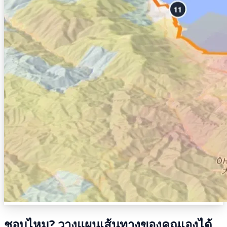
ชอบไหม? วางแผนเส้นทางของคุณเองได้