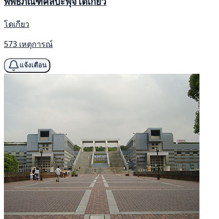
พิพิธภัณฑ์ศิลปะฟุจิโตเกียว
โตเกียว
573 เหตุการณ์
แจ้งเตือน