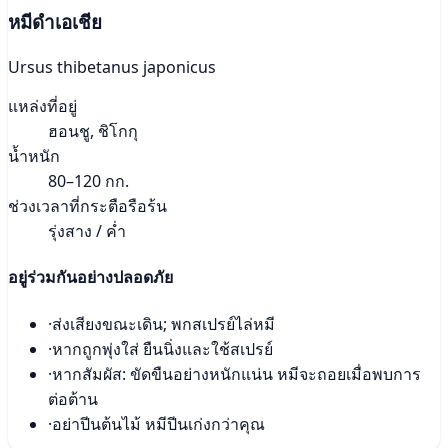
หมีดำเอเชีย
Ursus thibetanus japonicus
แหล่งที่อยู่
ฮอนชู, ชิโกกุ
น้ำหนัก
80–120 กก.
ช่วงเวลาที่กระตือรือร้น
รุ่งสาง / ค่ำ
อยู่ร่วมกันอย่างปลอดภัย
·
ส่งเสียงขณะเดิน; พกสเปรย์ไล่หมี
·
หากถูกพุ่งใส่ ยืนนิ่งและใช้สเปรย์
·
หากสัมผัส: ขัดขืนอย่างหนักแน่น หมีจะถอยเมื่อพบการ
ต่อต้าน
·
อย่าปีนต้นไม้ หมีปีนเก่งกว่าคุณ