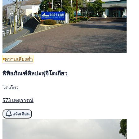
ความเสี่ยงต่ำ
พิพิธภัณฑ์ศิลปะฟุจิโตเกียว
โตเกียว
573 เหตุการณ์
แจ้งเตือน