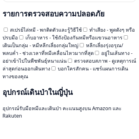
รายการตรวจสอบความปลอดภัย
สเปรย์ไล่หมี - พกติดตัวและรู้วิธีใช้
ทำเสียง - พูดดังๆ หรือ
ปรบมือ
เก็บอาหาร - ใช้ถังป้องกันหมีหรือแขวนอาหาร
เดินเป็นกลุ่ม - หมีหลีกเลี่ยงกลุ่มใหญ่
หลีกเลี่ยงรุ่งอรุณ/
พลบค่ำ - ช่วงเวลาที่หมีเคลื่อนไหวมากที่สุด
อยู่ในเส้นทาง -
อย่าเข้าไปในพืชพันธุ์หนาแน่น
ตรวจสอบสภาพ - ดูเหตุการณ์
ล่าสุดก่อนออกเดินทาง
บอกใครสักคน - แชร์แผนการเดิน
ทางของคุณ
อุปกรณ์เดินป่าในญี่ปุ่น
อุปกรณ์รับมือหมีและเดินป่า คะแนนสูงบน Amazon และ
Rakuten