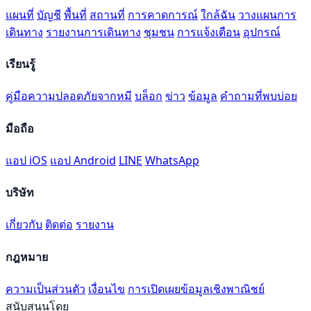
แผนที่
บัญชี
พื้นที่
สถานที่
การคาดการณ์
ใกล้ฉัน
วางแผนการ
เดินทาง
รายงานการเดินทาง
ชุมชน
การแจ้งเตือน
อุปกรณ์
เรียนรู้
คู่มือความปลอดภัยจากหมี
บล็อก
ข่าว
ข้อมูล
คำถามที่พบบ่อย
มือถือ
แอป iOS
แอป Android
LINE
WhatsApp
บริษัท
เกี่ยวกับ
ติดต่อ
รายงาน
กฎหมาย
ความเป็นส่วนตัว
เงื่อนไข
การเปิดเผยข้อมูลเชิงพาณิชย์
สนับสนุนโดย