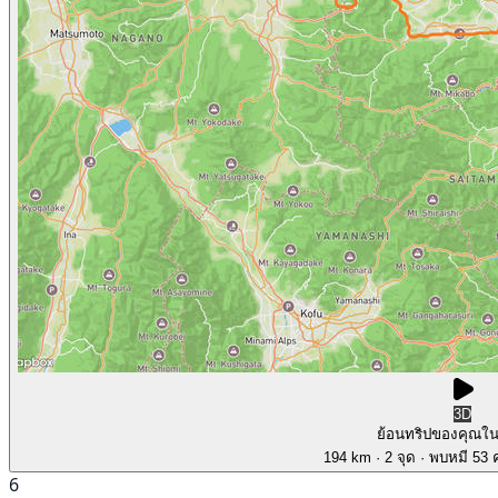
3D
ย้อนทริปของคุณใ
194 km
· 2 จุด
· พบหมี 53 ค
6