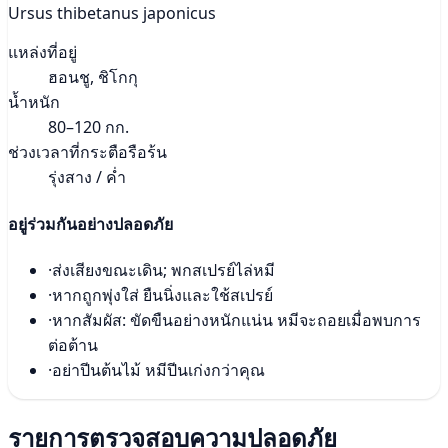
Ursus thibetanus japonicus
แหล่งที่อยู่
ฮอนชู, ชิโกกุ
น้ำหนัก
80–120 กก.
ช่วงเวลาที่กระตือรือร้น
รุ่งสาง / ค่ำ
อยู่ร่วมกันอย่างปลอดภัย
·
ส่งเสียงขณะเดิน; พกสเปรย์ไล่หมี
·
หากถูกพุ่งใส่ ยืนนิ่งและใช้สเปรย์
·
หากสัมผัส: ขัดขืนอย่างหนักแน่น หมีจะถอยเมื่อพบการ
ต่อต้าน
·
อย่าปีนต้นไม้ หมีปีนเก่งกว่าคุณ
รายการตรวจสอบความปลอดภัย