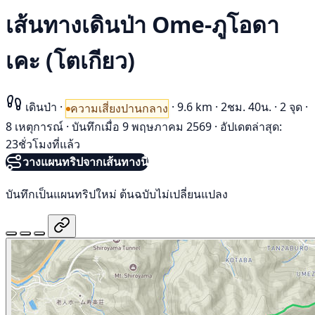
เส้นทางเดินป่า Ome-ภูโอดา
เคะ (โตเกียว)
เดินป่า
·
·
9.6 km
·
2ชม. 40น.
·
2 จุด
·
ความเสี่ยงปานกลาง
8 เหตุการณ์
·
บันทึกเมื่อ 9 พฤษภาคม 2569
·
อัปเดตล่าสุด:
23ชั่วโมงที่แล้ว
วางแผนทริปจากเส้นทางนี้
บันทึกเป็นแผนทริปใหม่ ต้นฉบับไม่เปลี่ยนแปลง