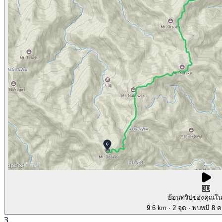
3D
ย้อนทริปของคุณใ
9.6 km
· 2 จุด
· พบหมี 8 คร
3