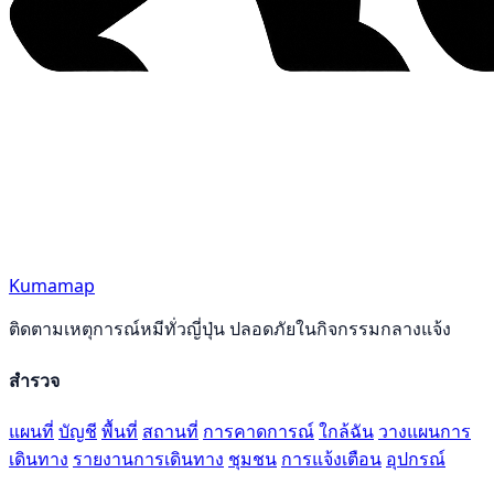
Kumamap
ติดตามเหตุการณ์หมีทั่วญี่ปุ่น ปลอดภัยในกิจกรรมกลางแจ้ง
สำรวจ
แผนที่
บัญชี
พื้นที่
สถานที่
การคาดการณ์
ใกล้ฉัน
วางแผนการ
เดินทาง
รายงานการเดินทาง
ชุมชน
การแจ้งเตือน
อุปกรณ์