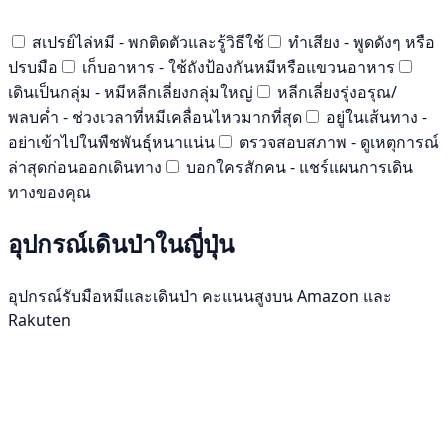
สเปรย์ไล่หมี - พกติดตัวและรู้วิธีใช้
ทำเสียง - พูดดังๆ หรือ
ปรบมือ
เก็บอาหาร - ใช้ถังป้องกันหมีหรือแขวนอาหาร
เดินเป็นกลุ่ม - หมีหลีกเลี่ยงกลุ่มใหญ่
หลีกเลี่ยงรุ่งอรุณ/
พลบค่ำ - ช่วงเวลาที่หมีเคลื่อนไหวมากที่สุด
อยู่ในเส้นทาง -
อย่าเข้าไปในพืชพันธุ์หนาแน่น
ตรวจสอบสภาพ - ดูเหตุการณ์
ล่าสุดก่อนออกเดินทาง
บอกใครสักคน - แชร์แผนการเดิน
ทางของคุณ
อุปกรณ์เดินป่าในญี่ปุ่น
อุปกรณ์รับมือหมีและเดินป่า คะแนนสูงบน Amazon และ
Rakuten