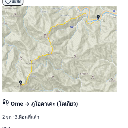
บันทึก
Ome → ภูโอดาเคะ (โตเกียว)
2 จุด · 3เดือนที่แล้ว