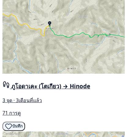
ภูโอดาเคะ (โตเกียว) → Hinode
3 จุด · 3เดือนที่แล้ว
71 การดู
บันทึก