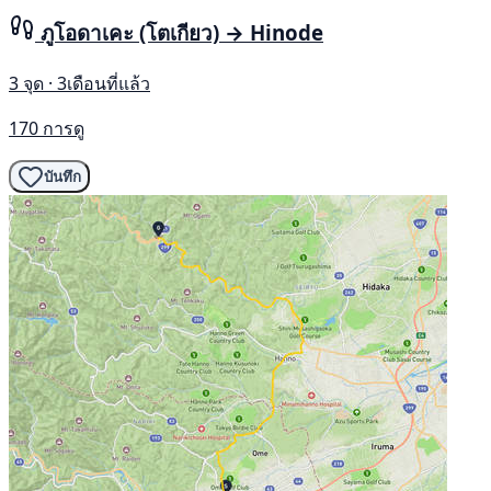
ภูโอดาเคะ (โตเกียว) → Hinode
3 จุด · 3เดือนที่แล้ว
170 การดู
บันทึก