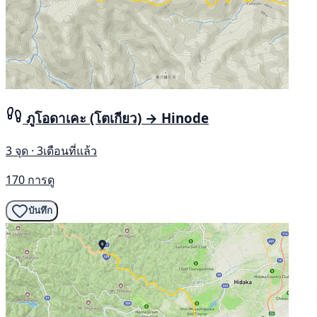
ภูโอดาเคะ (โตเกียว) → Hinode
3 จุด · 3เดือนที่แล้ว
170 การดู
บันทึก