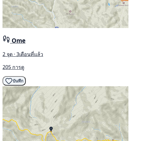
Ome
2 จุด · 3เดือนที่แล้ว
205 การดู
บันทึก