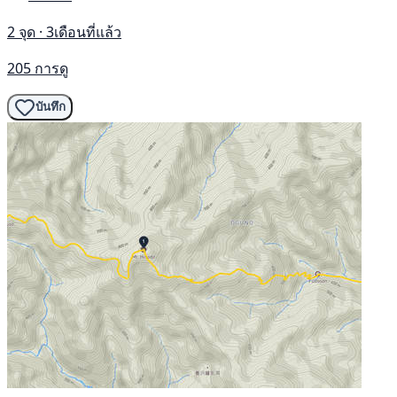
2 จุด · 3เดือนที่แล้ว
205 การดู
บันทึก