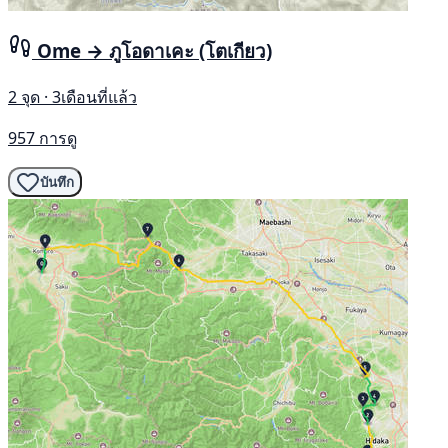
Ome → ภูโอดาเคะ (โตเกียว)
2 จุด · 3เดือนที่แล้ว
957 การดู
บันทึก