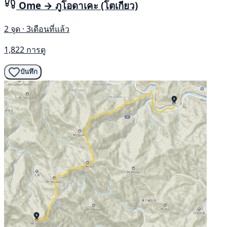
Ome → ภูโอดาเคะ (โตเกียว)
2 จุด · 3เดือนที่แล้ว
1,822 การดู
บันทึก