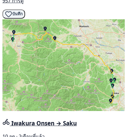
957 การดู
บันทึก
Iwakura Onsen → Saku
10 จุด · 2เดือนที่แล้ว