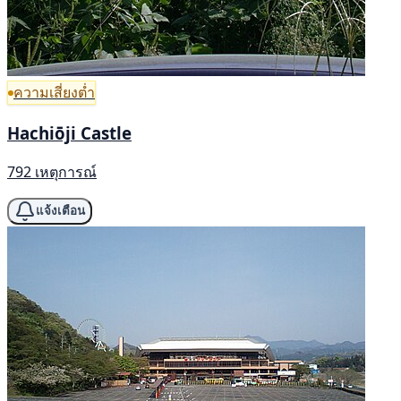
ความเสี่ยงต่ำ
Hachiōji Castle
792 เหตุการณ์
แจ้งเตือน