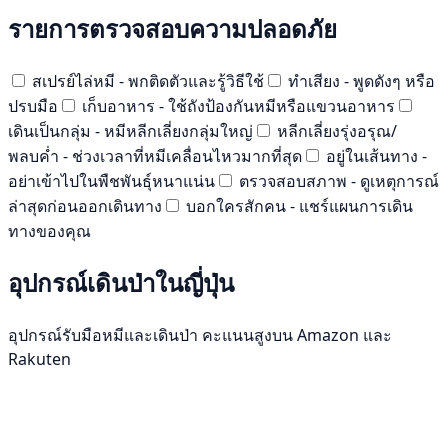
รายการตรวจสอบความปลอดภัย
สเปรย์ไล่หมี - พกติดตัวและรู้วิธีใช้
ทำเสียง - พูดดังๆ หรือ
ปรบมือ
เก็บอาหาร - ใช้ถังป้องกันหมีหรือแขวนอาหาร
เดินเป็นกลุ่ม - หมีหลีกเลี่ยงกลุ่มใหญ่
หลีกเลี่ยงรุ่งอรุณ/
พลบค่ำ - ช่วงเวลาที่หมีเคลื่อนไหวมากที่สุด
อยู่ในเส้นทาง -
อย่าเข้าไปในพืชพันธุ์หนาแน่น
ตรวจสอบสภาพ - ดูเหตุการณ์
ล่าสุดก่อนออกเดินทาง
บอกใครสักคน - แชร์แผนการเดิน
ทางของคุณ
อุปกรณ์เดินป่าในญี่ปุ่น
อุปกรณ์รับมือหมีและเดินป่า คะแนนสูงบน Amazon และ
Rakuten