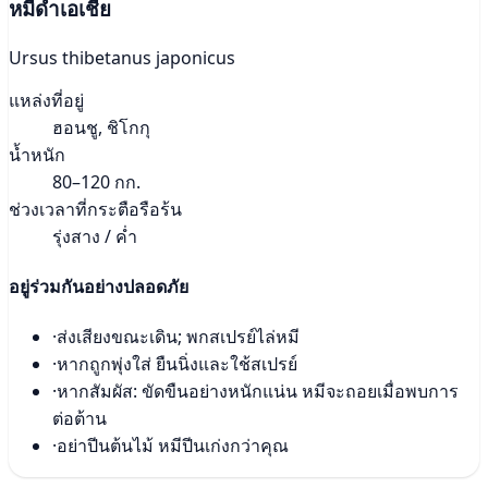
หมีดำเอเชีย
Ursus thibetanus japonicus
แหล่งที่อยู่
ฮอนชู, ชิโกกุ
น้ำหนัก
80–120 กก.
ช่วงเวลาที่กระตือรือร้น
รุ่งสาง / ค่ำ
อยู่ร่วมกันอย่างปลอดภัย
·
ส่งเสียงขณะเดิน; พกสเปรย์ไล่หมี
·
หากถูกพุ่งใส่ ยืนนิ่งและใช้สเปรย์
·
หากสัมผัส: ขัดขืนอย่างหนักแน่น หมีจะถอยเมื่อพบการ
ต่อต้าน
·
อย่าปีนต้นไม้ หมีปีนเก่งกว่าคุณ