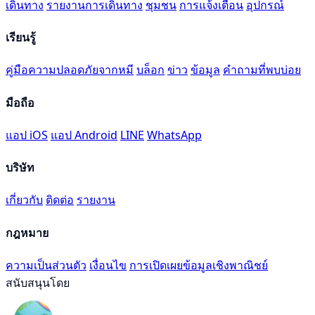
เดินทาง
รายงานการเดินทาง
ชุมชน
การแจ้งเตือน
อุปกรณ์
เรียนรู้
คู่มือความปลอดภัยจากหมี
บล็อก
ข่าว
ข้อมูล
คำถามที่พบบ่อย
มือถือ
แอป iOS
แอป Android
LINE
WhatsApp
บริษัท
เกี่ยวกับ
ติดต่อ
รายงาน
กฎหมาย
ความเป็นส่วนตัว
เงื่อนไข
การเปิดเผยข้อมูลเชิงพาณิชย์
สนับสนุนโดย