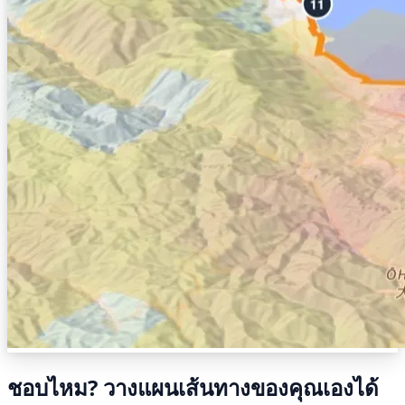
ชอบไหม? วางแผนเส้นทางของคุณเองได้