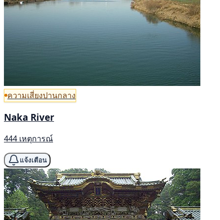
ความเสี่ยงปานกลาง
Naka River
444 เหตุการณ์
แจ้งเตือน