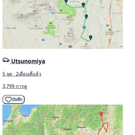
Utsunomiya
5 จุด · 2เดือนที่แล้ว
3,799 การดู
บันทึก