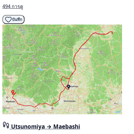
494 การดู
บันทึก
Utsunomiya → Maebashi