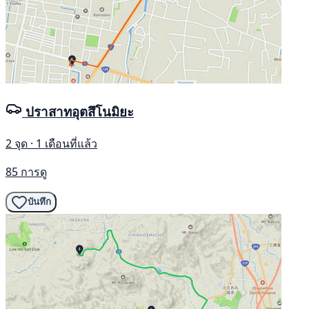
ปราสาทอุตสึโนมิยะ
2 จุด · 1 เดือนที่แล้ว
85 การดู
บันทึก