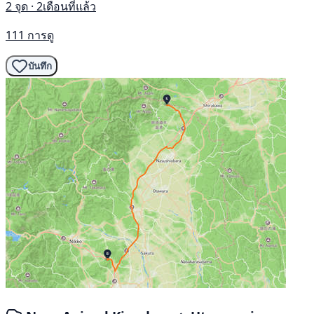
2 จุด · 2เดือนที่แล้ว
111 การดู
บันทึก