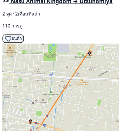
Nasu Animal Kingdom → Utsunomiya
2 จุด · 2เดือนที่แล้ว
110 การดู
บันทึก