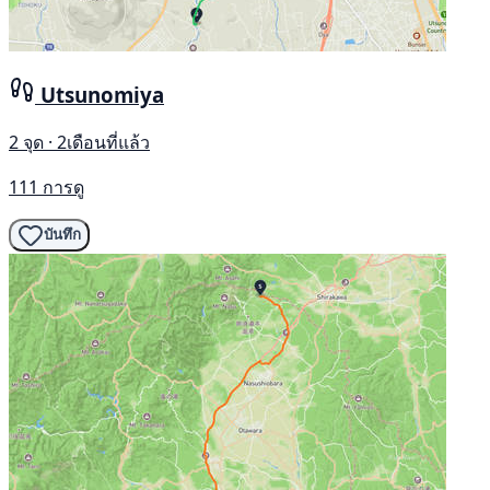
Utsunomiya
2 จุด · 2เดือนที่แล้ว
111 การดู
บันทึก