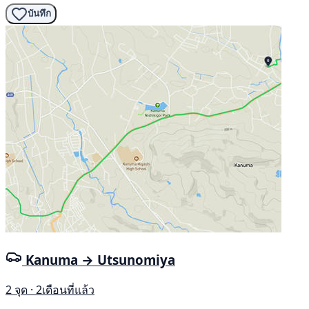
บันทึก
Kanuma → Utsunomiya
2 จุด · 2เดือนที่แล้ว