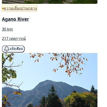
ความเสี่ยงปานกลาง
Agano River
30 km
217 เหตุการณ์
แจ้งเตือน