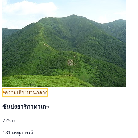
ความเสี่ยงปานกลาง
ซันปงยาริกาทาเกะ
725 m
181 เหตุการณ์