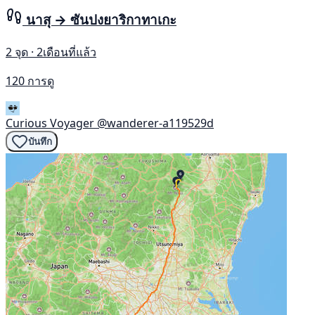
นาสุ → ซันปงยาริกาทาเกะ
2 จุด · 2เดือนที่แล้ว
120 การดู
Curious Voyager
@wanderer-a119529d
บันทึก