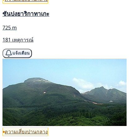
ซันปงยาริกาทาเกะ
725 m
181 เหตุการณ์
แจ้งเตือน
ความเสี่ยงปานกลาง