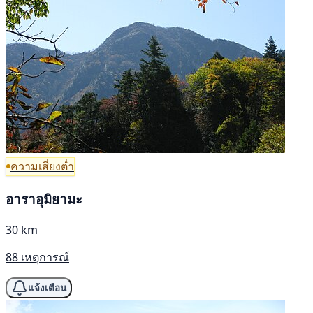
ความเสี่ยงต่ำ
อาราอุมิยามะ
30 km
88 เหตุการณ์
แจ้งเตือน