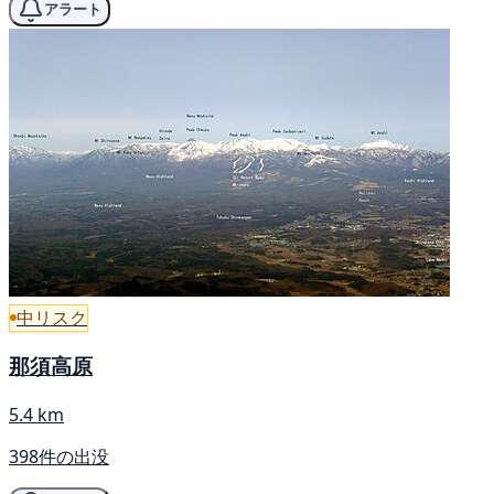
アラート
中リスク
那須高原
5.4 km
398件の出没