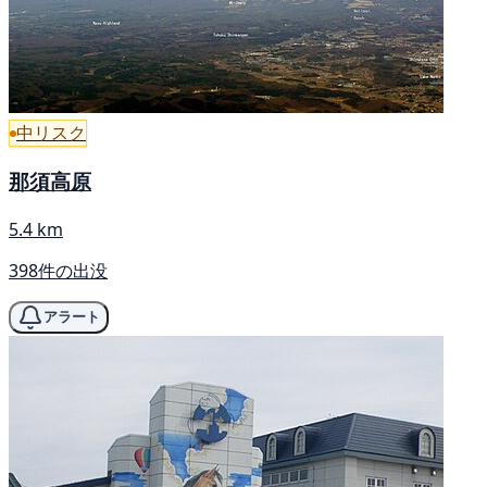
中リスク
那須高原
5.4 km
398件の出没
アラート