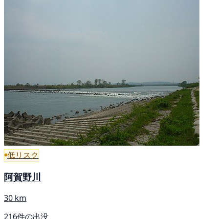
低リスク
阿賀野川
30 km
216件の出没