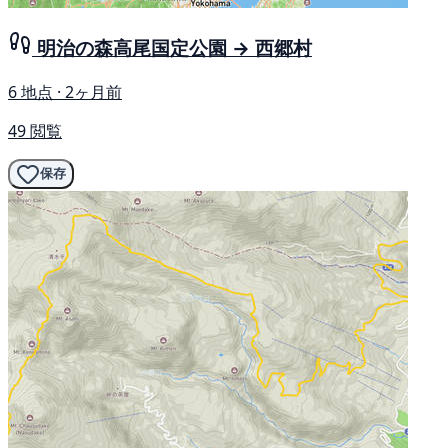
明治の森高尾国定公園 → 西郷村
6 地点 · 2ヶ月前
49 閲覧
保存