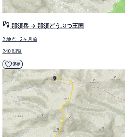
那須岳 → 那須どうぶつ王国
2 地点 · 2ヶ月前
240 閲覧
保存