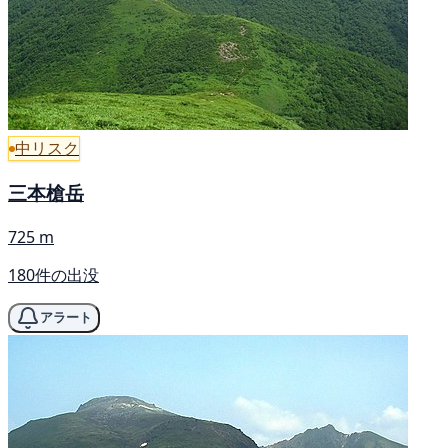
中リスク
三本槍岳
725 m
180件の出没
アラート