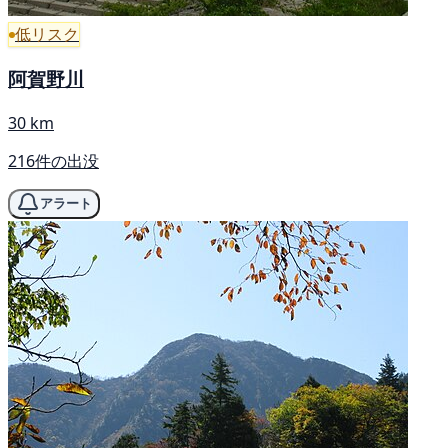
低リスク
阿賀野川
30 km
216件の出没
アラート