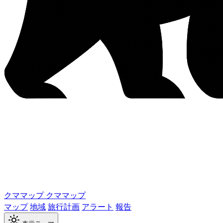
クママップ
クママップ
マップ
地域
旅行計画
アラート
報告