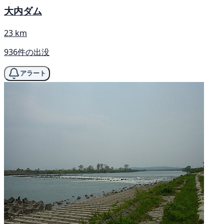
大内ダム
23 km
936件の出没
アラート