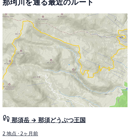
那珂川を通る最近のルート
那須岳 → 那須どうぶつ王国
2 地点 · 2ヶ月前