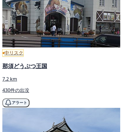
中リスク
那須どうぶつ王国
7.2 km
430件の出没
アラート