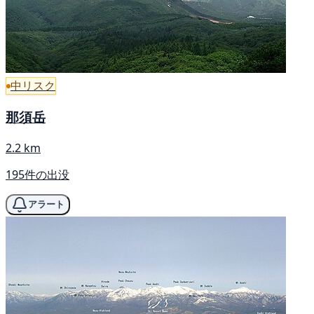
中リスク
那須岳
2.2 km
195件の出没
アラート