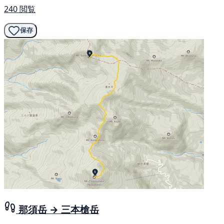
240 閲覧
保存
那須岳 → 三本槍岳