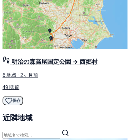
明治の森高尾国定公園 → 西郷村
6 地点 · 2ヶ月前
49 閲覧
保存
近隣地域