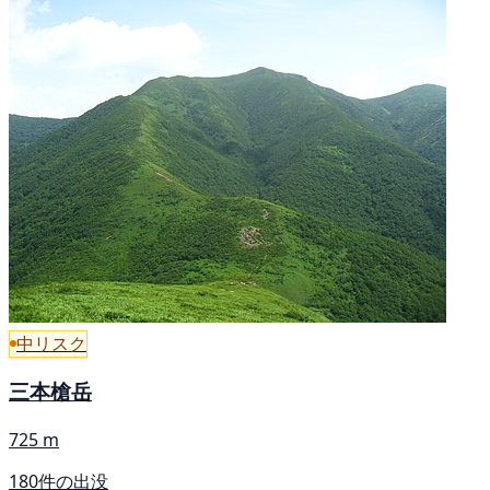
中リスク
三本槍岳
725 m
180件の出没