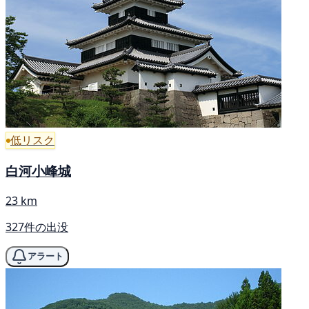
低リスク
白河小峰城
23 km
327件の出没
アラート