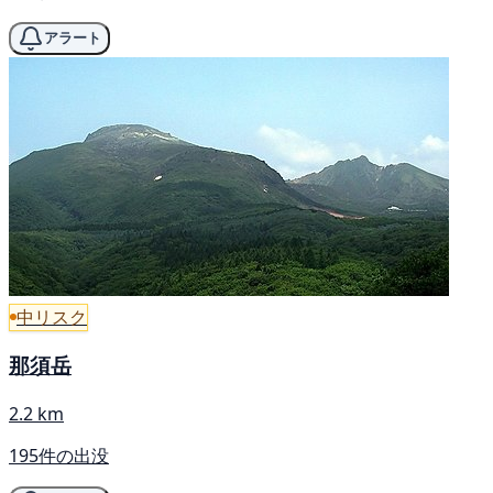
アラート
中リスク
那須岳
2.2 km
195件の出没