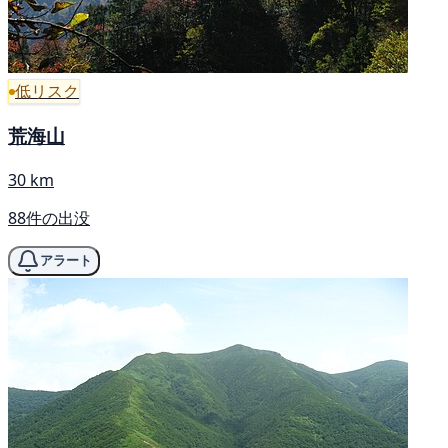
低リスク
荒海山
30 km
88件の出没
アラート