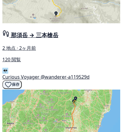
那須岳 → 三本槍岳
2 地点 · 2ヶ月前
120 閲覧
Curious Voyager
@wanderer-a119529d
保存