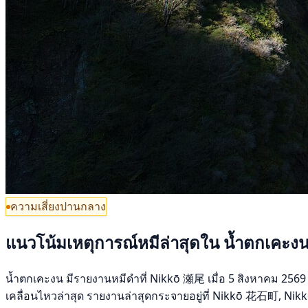
ความเสี่ยงปานกลาง
แนวโน้มเหตุการณ์หมีล่าสุดใน น้ำตกเคะง
น้ำตกเคะงน มีรายงานหมีดำที่ Nikkō 瀬尾 เมื่อ 5 สิงหาคม 2569 ช
เคลื่อนไหวล่าสุด รายงานล่าสุดกระจายอยู่ที่ Nikkō 花石町, Nikkō