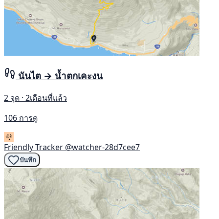
นันไต → น้ำตกเคะงน
2 จุด · 2เดือนที่แล้ว
106 การดู
Friendly Tracker
@watcher-28d7cee7
บันทึก