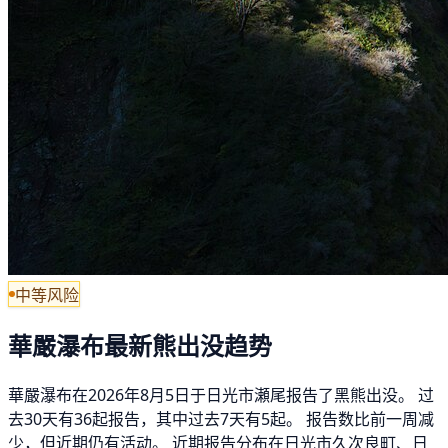
中等风险
華嚴瀑布最新熊出没趋势
華嚴瀑布在2026年8月5日于日光市瀬尾报告了黑熊出没。 过
去30天有36起报告，其中过去7天有5起。 报告数比前一周减
少，但近期仍有活动。 近期报告分布在日光市久次良町、日