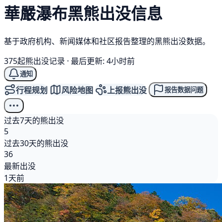
華嚴瀑布
黑熊
出没信息
基于政府机构、新闻媒体和社区报告整理的黑熊出没数据。
375起熊出没记录
·
最后更新: 4小时前
通知
行程规划
风险地图
上报熊出没
报告数据问题
过去7天的熊出没
5
过去30天的熊出没
36
最新出没
1天前