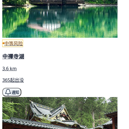
中等风险
中禪寺湖
3.6 km
365起出没
通知