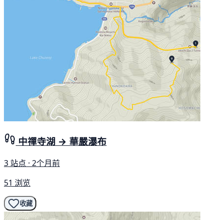
中禪寺湖 → 華嚴瀑布
3 站点 · 2个月前
51 浏览
收藏