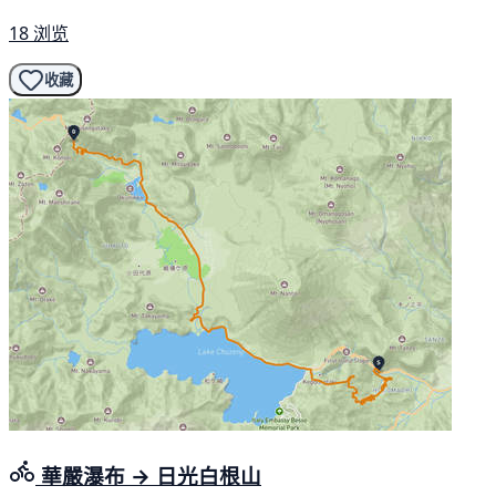
18 浏览
收藏
華嚴瀑布 → 日光白根山