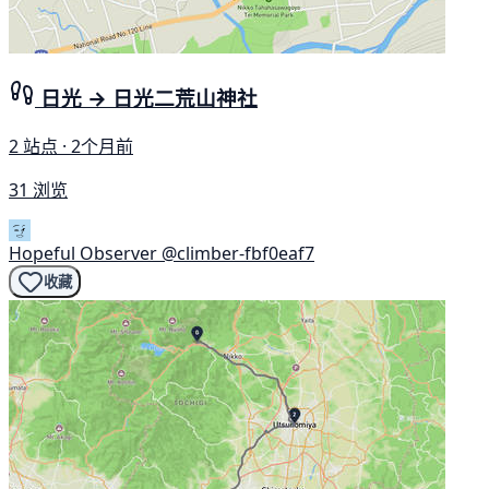
日光 → 日光二荒山神社
2 站点 · 2个月前
31 浏览
Hopeful Observer
@climber-fbf0eaf7
收藏