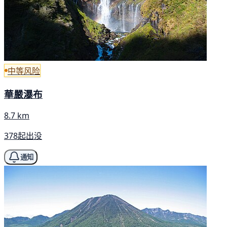
中等风险
華嚴瀑布
8.7 km
378起出没
通知