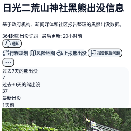
日光二荒山神社
黑熊
出没信息
基于政府机构、新闻媒体和社区报告整理的黑熊出没数据。
364起熊出没记录
·
最后更新: 20小时前
通知
行程规划
风险地图
上报熊出没
报告数据问题
过去7天的熊出没
7
过去30天的熊出没
37
最新出没
1天前