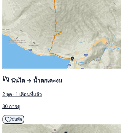
นันไต → น้ำตกเคะงน
2 จุด · 1 เดือนที่แล้ว
30 การดู
บันทึก