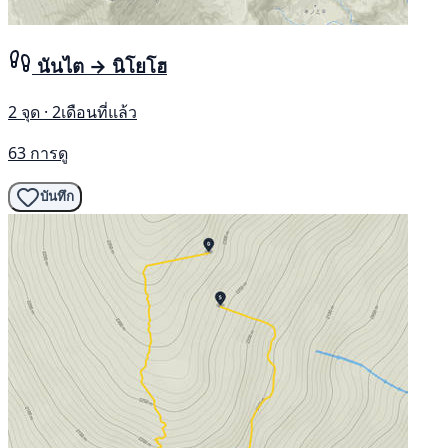
นันไต → นิโยโฮ
2 จุด · 2เดือนที่แล้ว
63 การดู
บันทึก