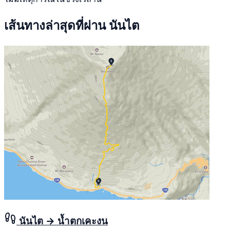
เส้นทางล่าสุดที่ผ่าน นันไต
นันไต → น้ำตกเคะงน