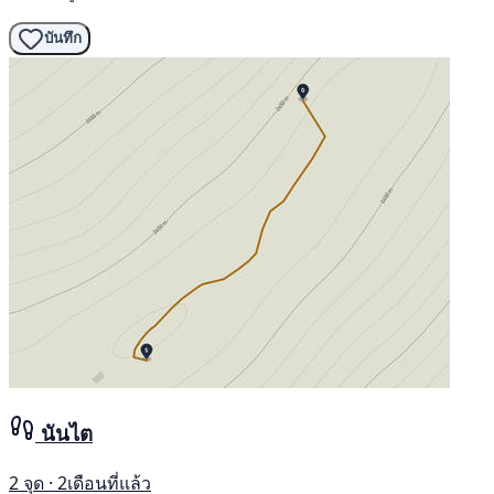
บันทึก
นันไต
2 จุด · 2เดือนที่แล้ว