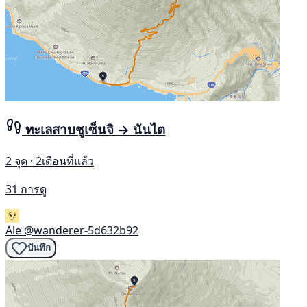
ทะเลสาบชูเซ็นจิ → นันไต
2 จุด · 2เดือนที่แล้ว
31 การดู
Ale
@wanderer-5d632b92
บันทึก