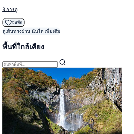
8 การดู
บันทึก
ดูเส้นทางผ่าน นันไต เพิ่มเติม
พื้นที่ใกล้เคียง