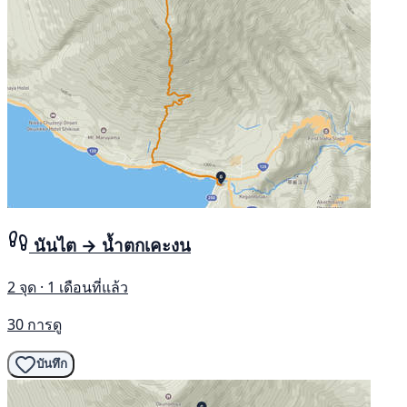
นันไต → น้ำตกเคะงน
2 จุด · 1 เดือนที่แล้ว
30 การดู
บันทึก