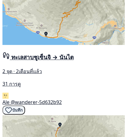
ทะเลสาบชูเซ็นจิ → นันไต
2 จุด · 2เดือนที่แล้ว
31 การดู
Ale
@wanderer-5d632b92
บันทึก