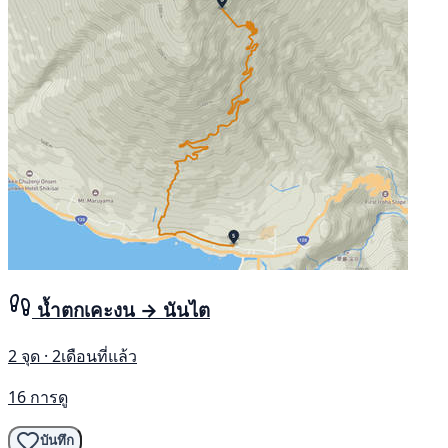
น้ำตกเคะงน → นันไต
2 จุด · 2เดือนที่แล้ว
16 การดู
บันทึก