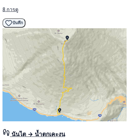
8 การดู
บันทึก
นันไต → น้ำตกเคะงน