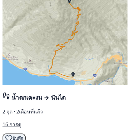
น้ำตกเคะงน → นันไต
2 จุด · 2เดือนที่แล้ว
16 การดู
บันทึก