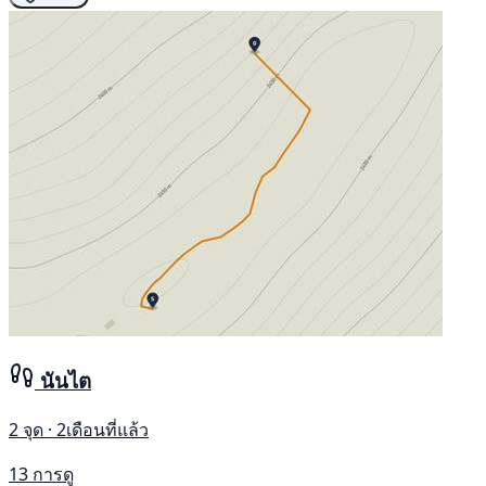
นันไต
2 จุด · 2เดือนที่แล้ว
13 การดู