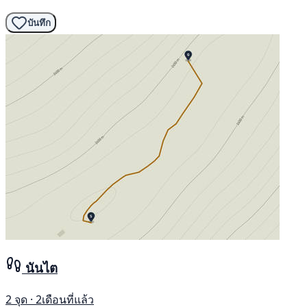
บันทึก
นันไต
2 จุด · 2เดือนที่แล้ว