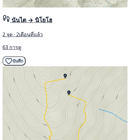
นันไต → นิโยโฮ
2 จุด · 2เดือนที่แล้ว
63 การดู
บันทึก