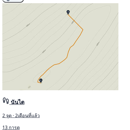
นันไต
2 จุด · 2เดือนที่แล้ว
13 การดู