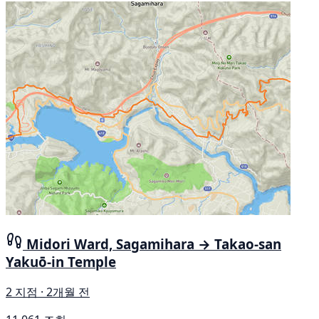
Midori Ward, Sagamihara → Takao-san
Yakuō-in Temple
2 지점 · 2개월 전