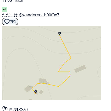
11,061 조회
ただすけ
@wanderer-1b90f0e7
저장
타카오산