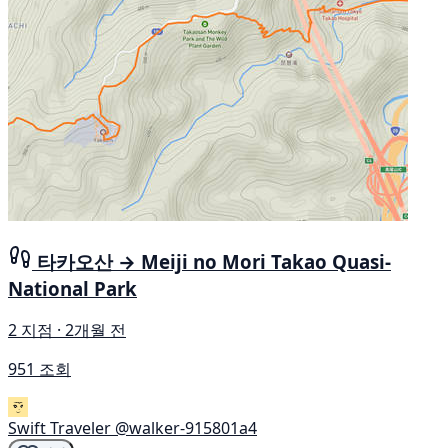
타카오산 → Meiji no Mori Takao Quasi-
National Park
2 지점 · 2개월 전
951 조회
Swift Traveler
@walker-915801a4