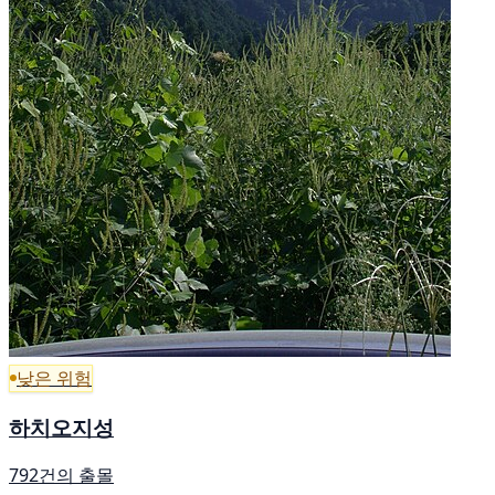
낮은 위험
하치오지성
792건의 출몰