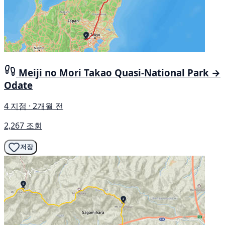
Meiji no Mori Takao Quasi-National Park →
Odate
4 지점 · 2개월 전
2,267 조회
저장