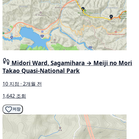
Midori Ward, Sagamihara → Meiji no Mori
Takao Quasi-National Park
10 지점 · 2개월 전
1,642 조회
저장