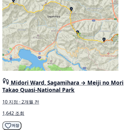
Midori Ward, Sagamihara → Meiji no Mori
Takao Quasi-National Park
10 지점 · 2개월 전
1,642 조회
저장