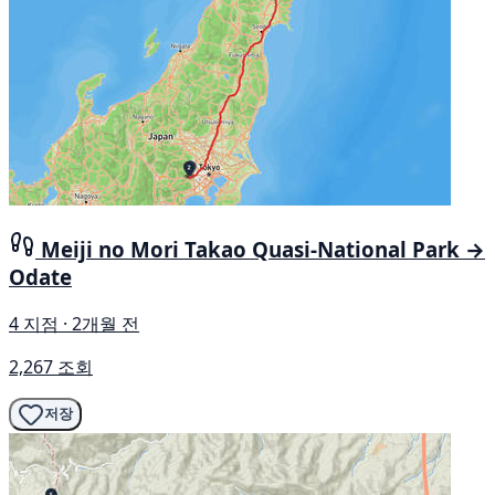
Meiji no Mori Takao Quasi-National Park →
Odate
4 지점 · 2개월 전
2,267 조회
저장