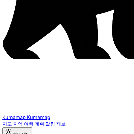
Kumamap
Kumamap
지도
지역
여행 계획
알림
제보