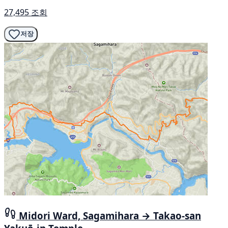
27,495 조회
저장
Midori Ward, Sagamihara → Takao-san