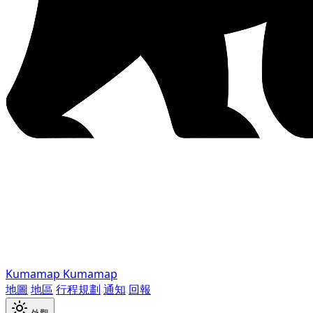
Kumamap
Kumamap
地圖
地區
行程規劃
通知
回報