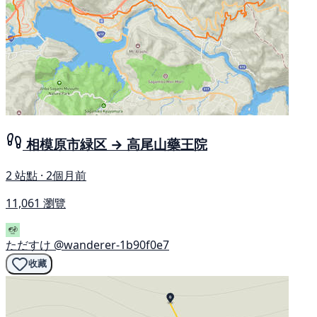
相模原市緑区 → 高尾山藥王院
2 站點 · 2個月前
11,061 瀏覽
ただすけ
@wanderer-1b90f0e7
收藏