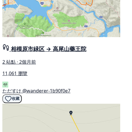
相模原市緑区 → 高尾山藥王院
2 站點 · 2個月前
11,061 瀏覽
ただすけ
@wanderer-1b90f0e7
收藏