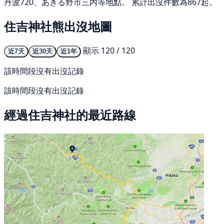
丹波720、あきる野市三内等地點。 累計出沒件數為867起。
住吉神社熊出沒地圖
顯示 120 / 120
近7天
近30天
近1年
該時間段沒有出沒記錄
該時間段沒有出沒記錄
經過住吉神社的最近路線