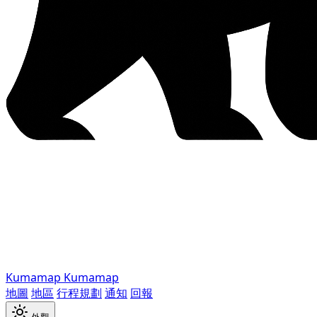
Kumamap
Kumamap
地圖
地區
行程規劃
通知
回報