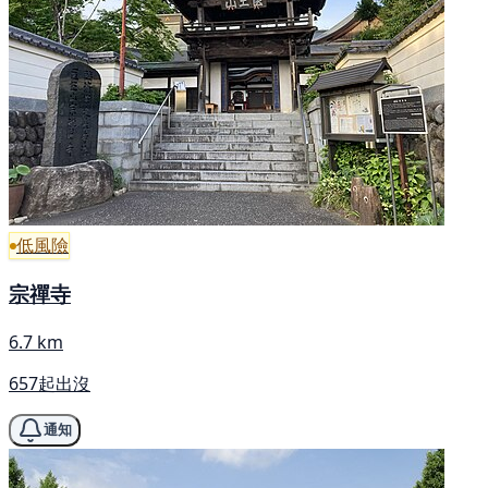
低風險
宗禪寺
6.7 km
657起出沒
通知