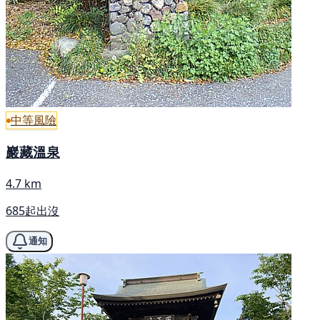
中等風險
巖藏溫泉
4.7 km
685起出沒
通知