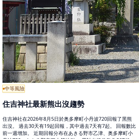
中等風險
住吉神社最新熊出沒趨勢
住吉神社在2026年8月5日於奥多摩町小丹波720回報了黑熊
出沒。 過去30天有19起回報，其中過去7天有7起。 回報數比
前一週增加。 近期回報分布在あきる野市乙津、奥多摩町小