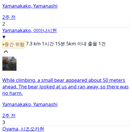
Yamanakako, Yamanashi
2주 전
2
Yamanakako, 야마나시현
7.3 km
1시간 15분
5km 이내 출몰 1건
중간 위험
While climbing, a small bear appeared about 50 meters
ahead. The bear looked at us and ran away, so there was
no harm.
Yamanakako, Yamanashi
2주 전
3
Oyama, 시즈오카현