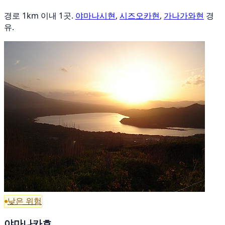
경로 1km 이내 1곳.
야마나시현
,
시즈오카현
,
가나가와현
경
유.
낮은 위험
야마나카호