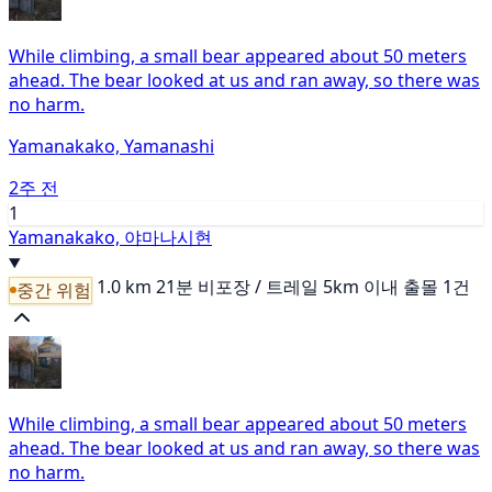
While climbing, a small bear appeared about 50 meters
ahead. The bear looked at us and ran away, so there was
no harm.
Yamanakako, Yamanashi
2주 전
1
Yamanakako, 야마나시현
1.0 km
21분
비포장 / 트레일
5km 이내 출몰 1건
중간 위험
While climbing, a small bear appeared about 50 meters
ahead. The bear looked at us and ran away, so there was
no harm.