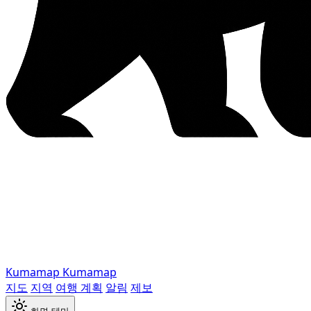
Kumamap
Kumamap
지도
지역
여행 계획
알림
제보