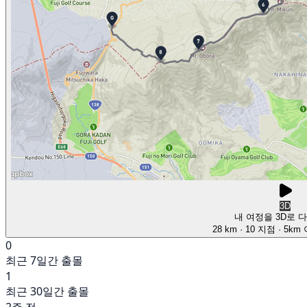
3D
내 여정을 3D로 
28 km
· 10 지점
· 5km
0
최근 7일간 출몰
1
최근 30일간 출몰