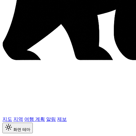
지도
지역
여행 계획
알림
제보
화면 테마