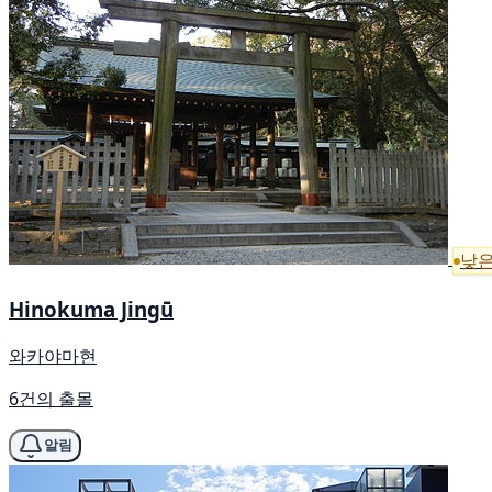
낮은
Hinokuma Jingū
와카야마현
6건의 출몰
알림