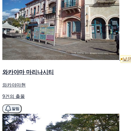
낮은
와카야마 마리나시티
와카야마현
9건의 출몰
알림