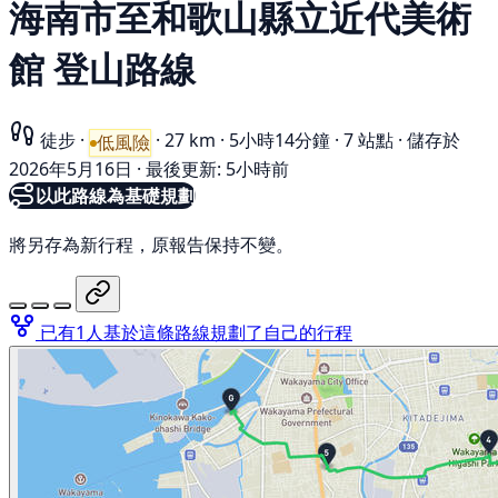
海南市至和歌山縣立近代美術
館 登山路線
徒步
·
·
27 km
·
5小時14分鐘
·
7 站點
·
儲存於
低風險
2026年5月16日
·
最後更新: 5小時前
以此路線為基礎規劃
將另存為新行程，原報告保持不變。
已有1人基於這條路線規劃了自己的行程