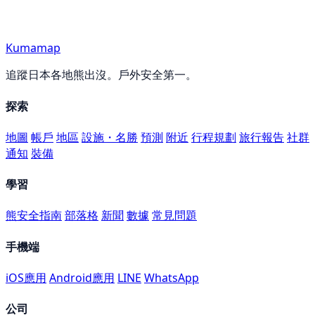
Kumamap
追蹤日本各地熊出沒。戶外安全第一。
探索
地圖
帳戶
地區
設施・名勝
預測
附近
行程規劃
旅行報告
社群
通知
裝備
學習
熊安全指南
部落格
新聞
數據
常見問題
手機端
iOS應用
Android應用
LINE
WhatsApp
公司