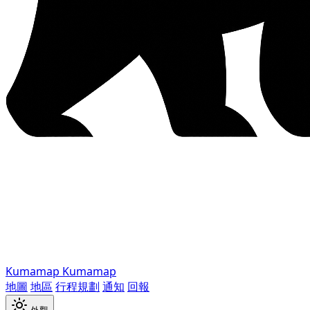
Kumamap
Kumamap
地圖
地區
行程規劃
通知
回報