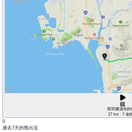
3D
用3D重溫你的
27 km
· 7 途
0
過去7天的熊出沒