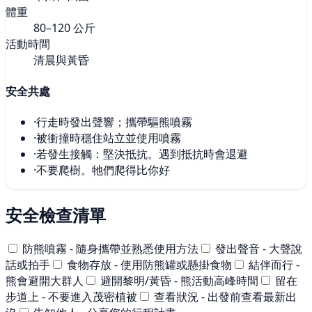
體重
80–120 公斤
活動時間
清晨與黃昏
安全共處
·
行走時發出聲響；攜帶驅熊噴霧
·
被衝撞時穩住站立並使用噴霧
·
若發生接觸：堅決抵抗。遇到抵抗時會退避
·
不要爬樹。牠們爬得比你好
安全檢查清單
防熊噴霧 - 隨身攜帶並熟悉使用方法
發出聲音 - 大聲說
話或拍手
食物存放 - 使用防熊罐或懸掛食物
結伴而行 -
熊會避開大群人
避開黎明/黃昏 - 熊活動高峰時間
留在
步道上 - 不要進入茂密植被
查看狀況 - 出發前查看最新出