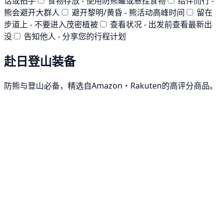
话或拍手
食物存放 - 使用防熊罐或悬挂食物
结伴而行 -
熊会避开大群人
避开黎明/黄昏 - 熊活动高峰时间
留在
步道上 - 不要进入茂密植被
查看状况 - 出发前查看最新出
没
告知他人 - 分享您的行程计划
赴日登山装备
防熊与登山必备，精选自Amazon・Rakuten的高评分商品。