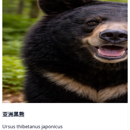
亚洲黑熊
Ursus thibetanus japonicus