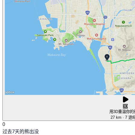
3D
用3D重温你的
27 km
· 7 途
0
过去7天的熊出没