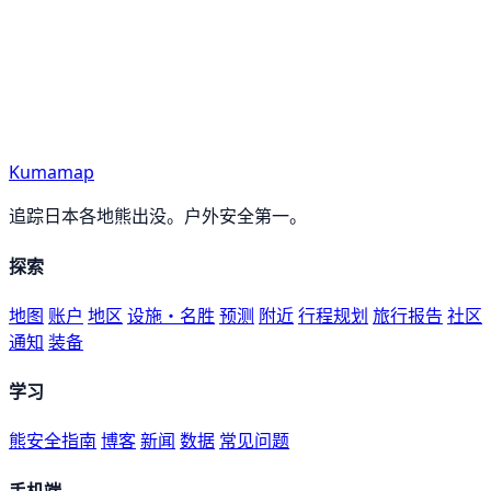
Kumamap
追踪日本各地熊出没。户外安全第一。
探索
地图
账户
地区
设施・名胜
预测
附近
行程规划
旅行报告
社区
通知
装备
学习
熊安全指南
博客
新闻
数据
常见问题
手机端