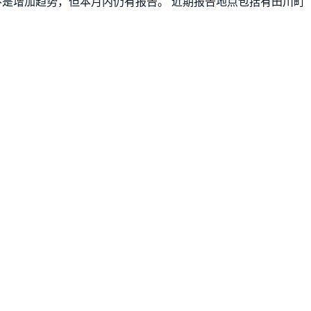
前不是增加趋势，但本月内仍有报告。 近期报告地点包括有田川町