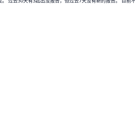
出没。 过去30天有3起出没报告，但过去7天没有新的报告。 目