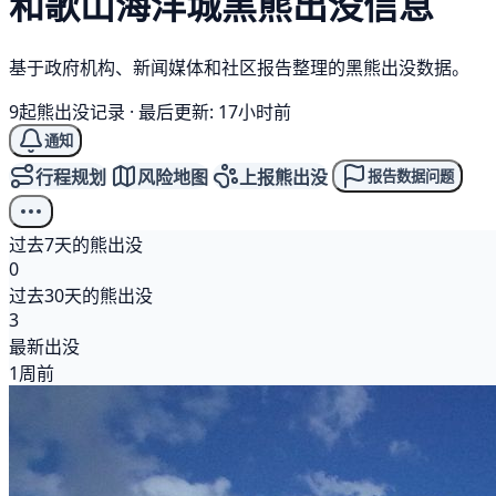
和歌山海洋城
黑熊
出没信息
基于政府机构、新闻媒体和社区报告整理的黑熊出没数据。
9起熊出没记录
·
最后更新: 17小时前
通知
行程规划
风险地图
上报熊出没
报告数据问题
过去7天的熊出没
0
过去30天的熊出没
3
最新出没
1周前