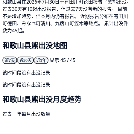
和歌山县在2026年7月30日于有田川町徳田报告了黑熊出没。
过去30天有10起出没报告，但过去7天没有新的报告。 目前
不是增加趋势，但本月内仍有报告。 近期报告分布在有田川
町徳田、みなべ町清川、九度山町笠木等地点。 累计出没件
数为45起。
和歌山县熊出没地图
显示 45 / 45
近7天
近30天
近1年
该时间段没有出没记录
该时间段没有出没记录
和歌山县熊出没月度趋势
过去一年每月出没数量