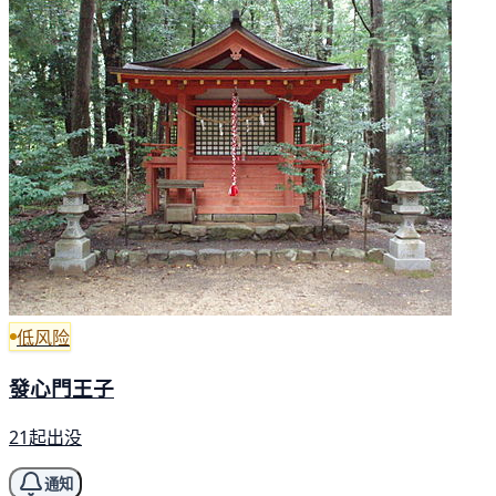
低风险
發心門王子
21起出没
通知