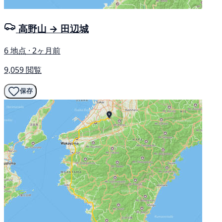
高野山 → 田辺城
6 地点 · 2ヶ月前
9,059 閲覧
保存