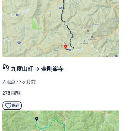
九度山町 → 金剛峯寺
2 地点 · 3ヶ月前
278 閲覧
保存