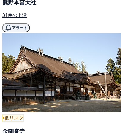
熊野本宮大社
31件の出没
アラート
低リスク
金剛峯寺