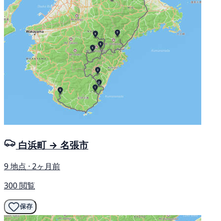
白浜町 → 名張市
9 地点 · 2ヶ月前
300 閲覧
保存