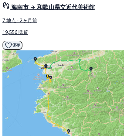
海南市 → 和歌山県立近代美術館
7 地点 · 2ヶ月前
19,556 閲覧
保存