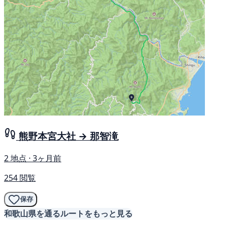
熊野本宮大社 → 那智滝
2 地点 · 3ヶ月前
254 閲覧
保存
和歌山県を通るルートをもっと見る