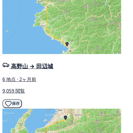
高野山 → 田辺城
6 地点 · 2ヶ月前
9,059 閲覧
保存