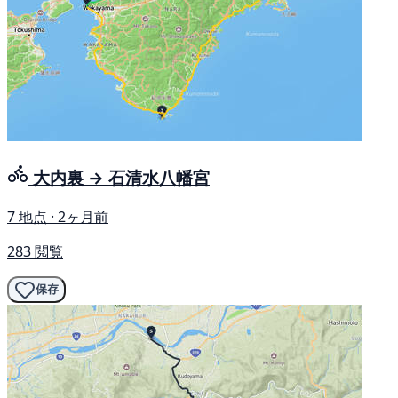
大内裏 → 石清水八幡宮
7 地点 · 2ヶ月前
283 閲覧
保存