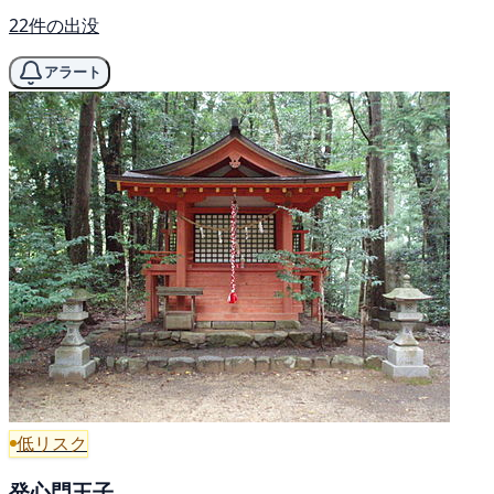
22件の出没
アラート
低リスク
発心門王子