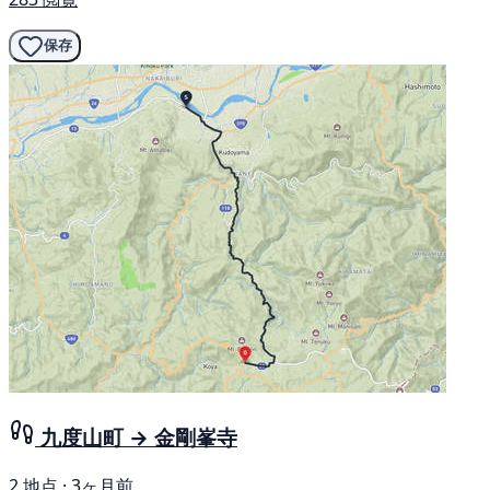
保存
九度山町 → 金剛峯寺
2 地点 · 3ヶ月前