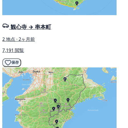
観心寺 → 串本町
2 地点 · 2ヶ月前
7,191 閲覧
保存