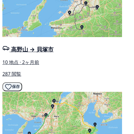
高野山 → 貝塚市
10 地点 · 2ヶ月前
287 閲覧
保存