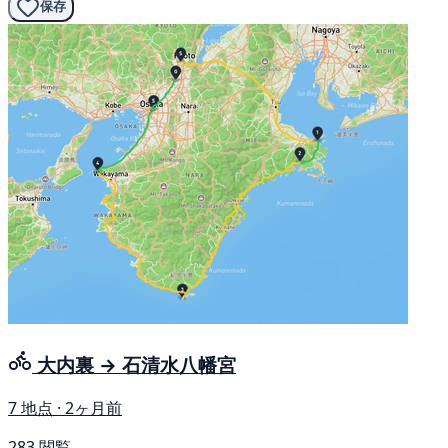
保存
大内裏 → 石清水八幡宮
7 地点 · 2ヶ月前
283 閲覧