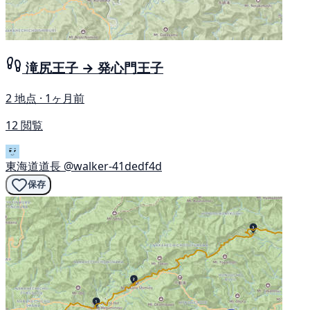
滝尻王子 → 発心門王子
2 地点 · 1ヶ月前
12 閲覧
東海道道長
@walker-41dedf4d
保存