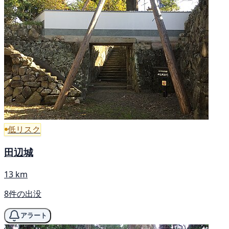
低リスク
田辺城
13 km
8件の出没
アラート