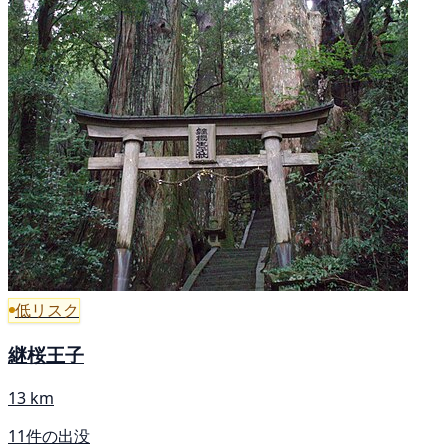
低リスク
継桜王子
13 km
11件の出没