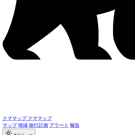
クママップ
クママップ
マップ
地域
旅行計画
アラート
報告