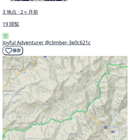
3 地点 · 2ヶ月前
19 閲覧
Joyful Adventurer
@climber-3e0c621c
保存