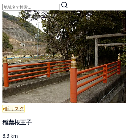
低リスク
稲葉根王子
8.3 km