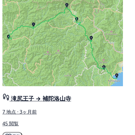
滝尻王子 → 補陀洛山寺
7 地点 · 3ヶ月前
45 閲覧