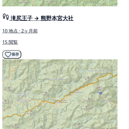
滝尻王子 → 熊野本宮大社
10 地点 · 2ヶ月前
15 閲覧
保存