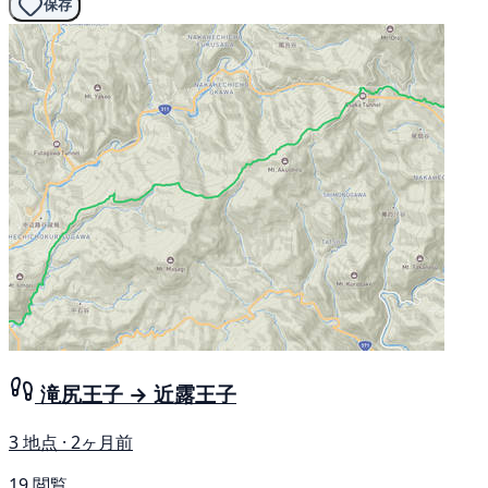
保存
滝尻王子 → 近露王子
3 地点 · 2ヶ月前
19 閲覧