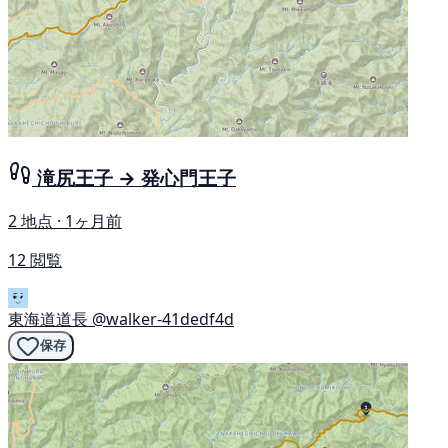
滝尻王子 → 発心門王子
2 地点 · 1ヶ月前
12 閲覧
東海道道長
@walker-41dedf4d
保存