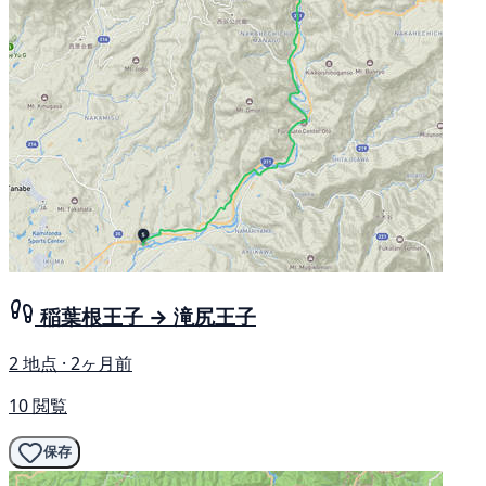
稲葉根王子 → 滝尻王子
2 地点 · 2ヶ月前
10 閲覧
保存