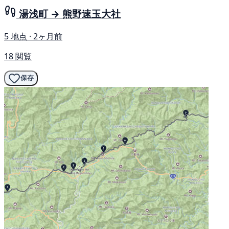
湯浅町 → 熊野速玉大社
5 地点 · 2ヶ月前
18 閲覧
保存