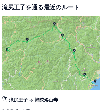
滝尻王子を通る最近のルート
滝尻王子 → 補陀洛山寺