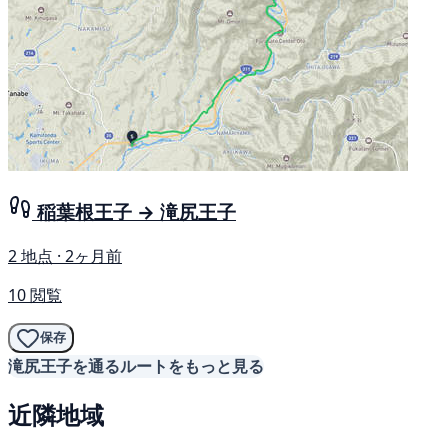
稲葉根王子 → 滝尻王子
2 地点 · 2ヶ月前
10 閲覧
保存
滝尻王子を通るルートをもっと見る
近隣地域