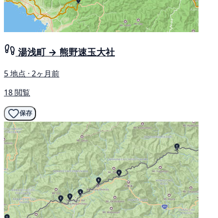
湯浅町 → 熊野速玉大社
5 地点 · 2ヶ月前
18 閲覧
保存