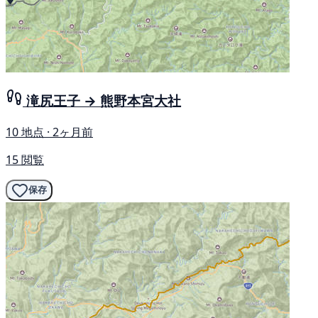
滝尻王子 → 熊野本宮大社
10 地点 · 2ヶ月前
15 閲覧
保存