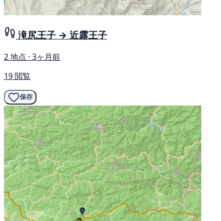
滝尻王子 → 近露王子
2 地点 · 3ヶ月前
19 閲覧
保存