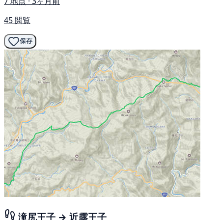
7 地点 · 3ヶ月前
45 閲覧
保存
滝尻王子 → 近露王子