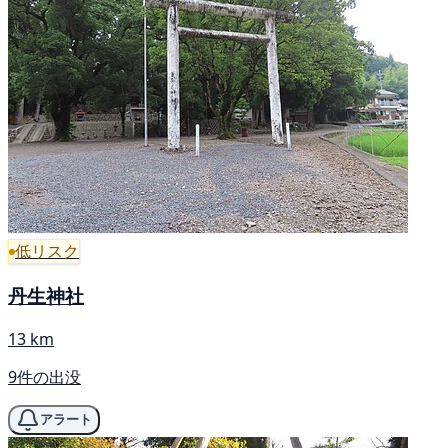
低リスク
丹生神社
13 km
9件の出没
アラート