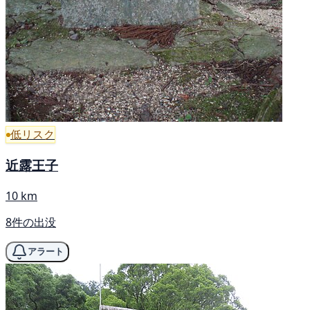
低リスク
近露王子
10 km
8件の出没
アラート