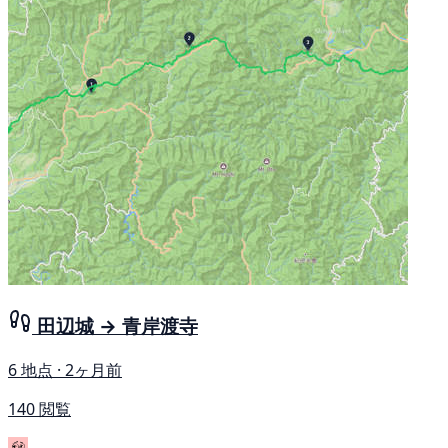
田辺城 → 青岸渡寺
6 地点 · 2ヶ月前
140 閲覧