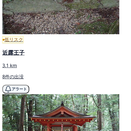
低リスク
近露王子
3.1 km
8件の出没
アラート