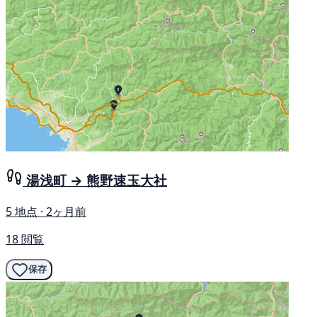
湯浅町 → 熊野速玉大社
5 地点 · 2ヶ月前
18 閲覧
保存