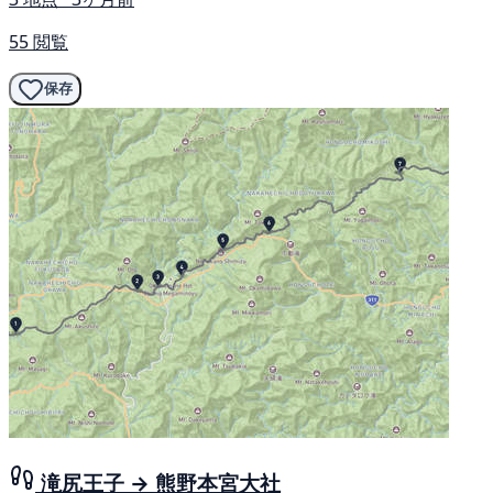
55 閲覧
保存
滝尻王子 → 熊野本宮大社