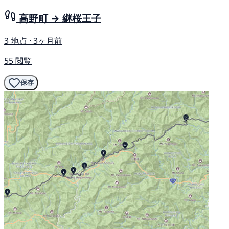
高野町 → 継桜王子
3 地点 · 3ヶ月前
55 閲覧
保存