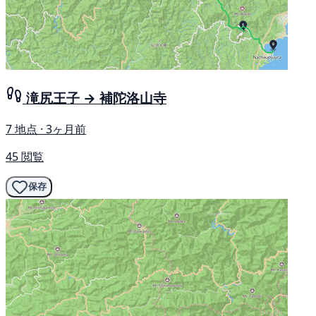
滝尻王子 → 補陀洛山寺
7 地点 · 3ヶ月前
45 閲覧
保存