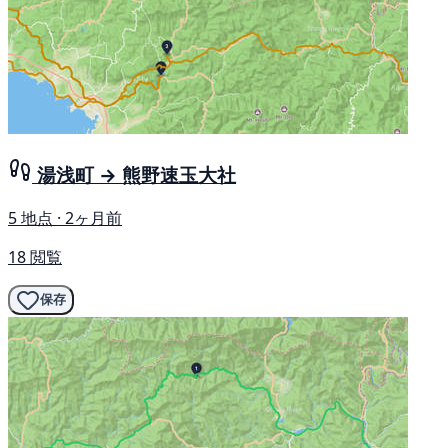
湯浅町 → 熊野速玉大社
5 地点 · 2ヶ月前
18 閲覧
保存