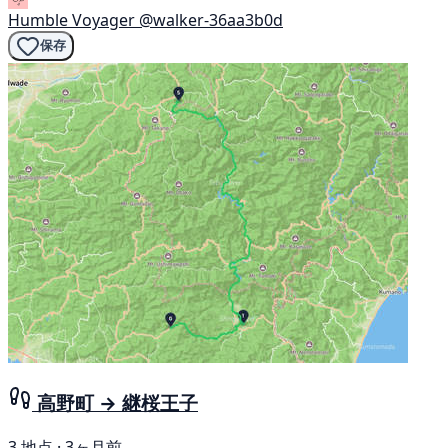
Humble Voyager
@walker-36aa3b0d
保存
高野町 → 継桜王子
3 地点 · 3ヶ月前