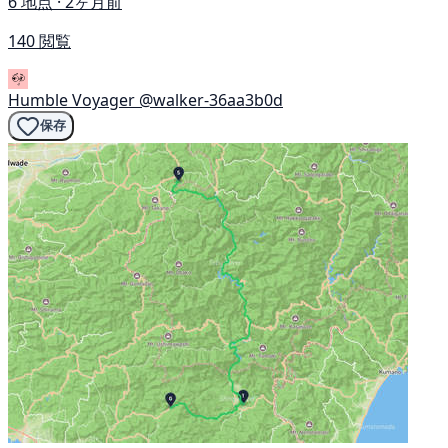
6 地点 · 2ヶ月前
140 閲覧
Humble Voyager
@walker-36aa3b0d
保存