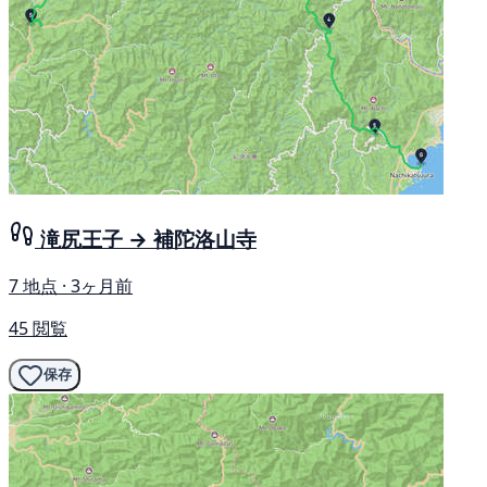
滝尻王子 → 補陀洛山寺
7 地点 · 3ヶ月前
45 閲覧
保存