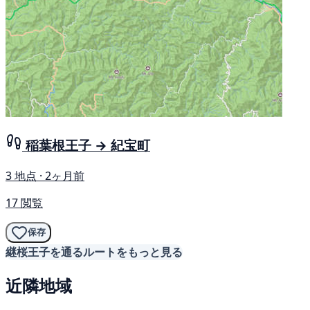
稲葉根王子 → 紀宝町
3 地点 · 2ヶ月前
17 閲覧
保存
継桜王子を通るルートをもっと見る
近隣地域