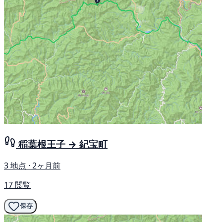
稲葉根王子 → 紀宝町
3 地点 · 2ヶ月前
17 閲覧
保存