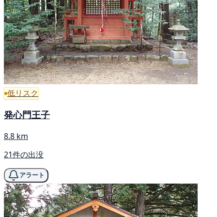
低リスク
発心門王子
8.8 km
21件の出没
アラート