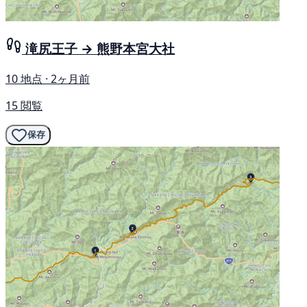
滝尻王子 → 熊野本宮大社
10 地点 · 2ヶ月前
15 閲覧
保存