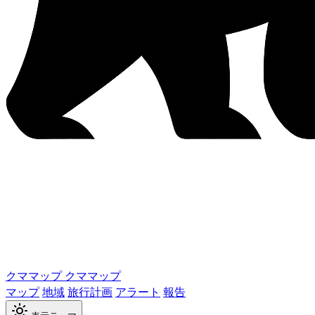
クママップ
クママップ
マップ
地域
旅行計画
アラート
報告