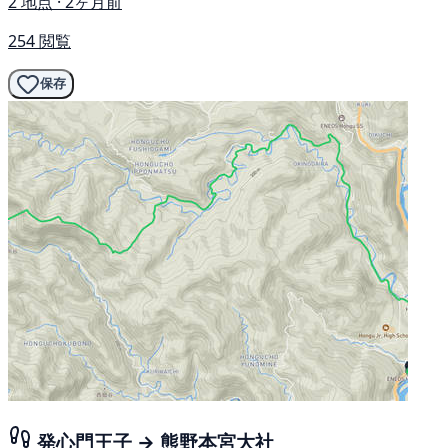
2 地点 · 2ヶ月前
254 閲覧
保存
発心門王子 → 熊野本宮大社