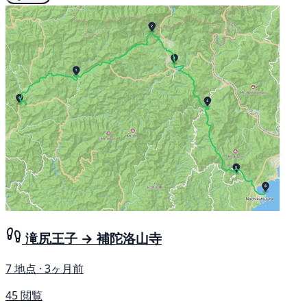
滝尻王子 → 補陀洛山寺
7 地点 · 3ヶ月前
45 閲覧