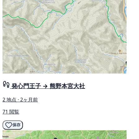
発心門王子 → 熊野本宮大社
2 地点 · 2ヶ月前
71 閲覧
保存