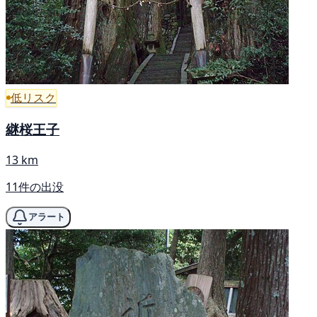
低リスク
継桜王子
13 km
11件の出没
アラート