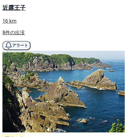
近露王子
16 km
8件の出没
アラート