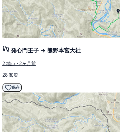
発心門王子 → 熊野本宮大社
2 地点 · 2ヶ月前
28 閲覧
保存