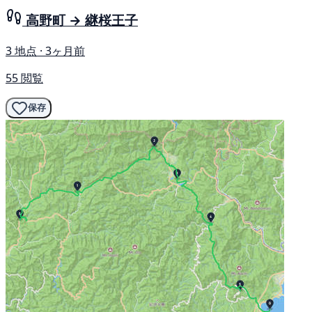
高野町 → 継桜王子
3 地点 · 3ヶ月前
55 閲覧
保存