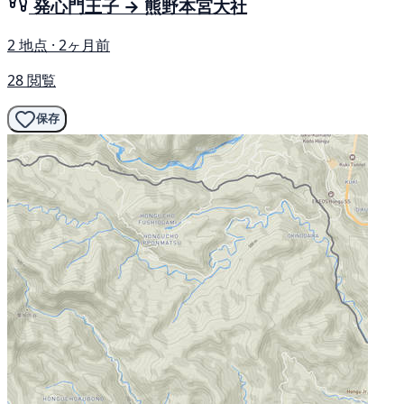
発心門王子 → 熊野本宮大社
2 地点 · 2ヶ月前
28 閲覧
保存