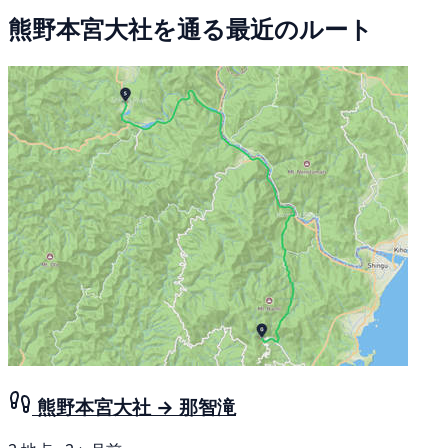
熊野本宮大社を通る最近のルート
熊野本宮大社 → 那智滝