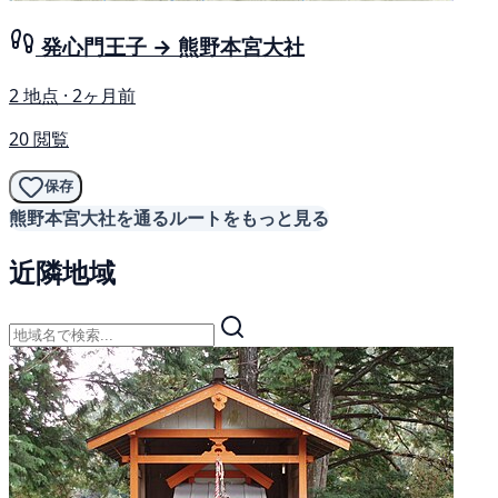
発心門王子 → 熊野本宮大社
2 地点 · 2ヶ月前
20 閲覧
保存
熊野本宮大社を通るルートをもっと見る
近隣地域