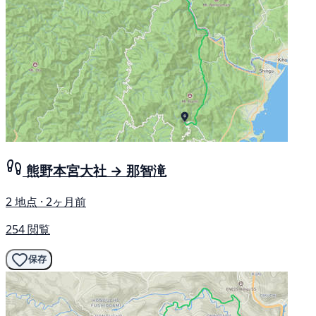
熊野本宮大社 → 那智滝
2 地点 · 2ヶ月前
254 閲覧
保存