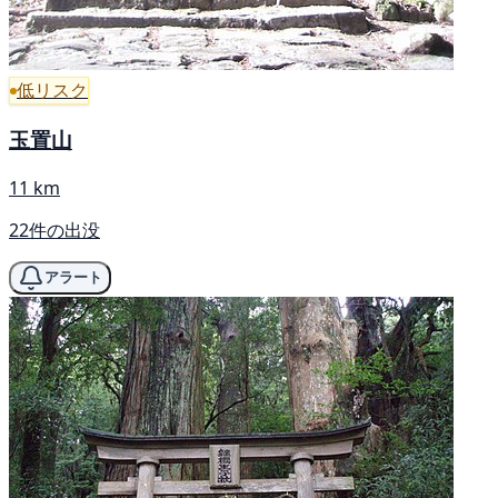
低リスク
玉置山
11 km
22件の出没
アラート