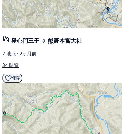
発心門王子 → 熊野本宮大社
2 地点 · 2ヶ月前
34 閲覧
保存