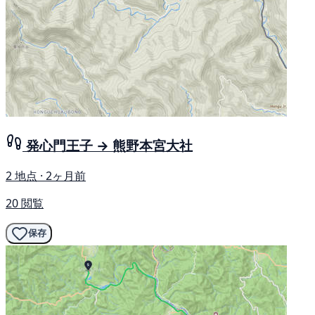
発心門王子 → 熊野本宮大社
2 地点 · 2ヶ月前
20 閲覧
保存