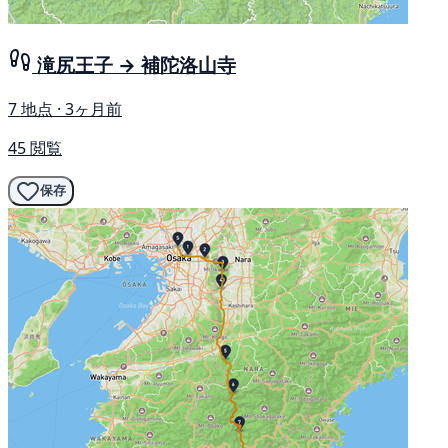
滝尻王子 → 補陀洛山寺
7 地点 · 3ヶ月前
45 閲覧
保存