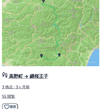
高野町 → 継桜王子
3 地点 · 3ヶ月前
55 閲覧
保存