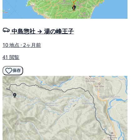
中島惣社 → 湯の峰王子
10 地点 · 2ヶ月前
41 閲覧
保存