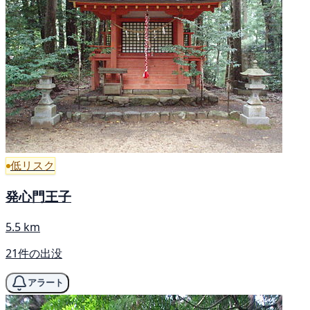
低リスク
発心門王子
5.5 km
21件の出没
アラート