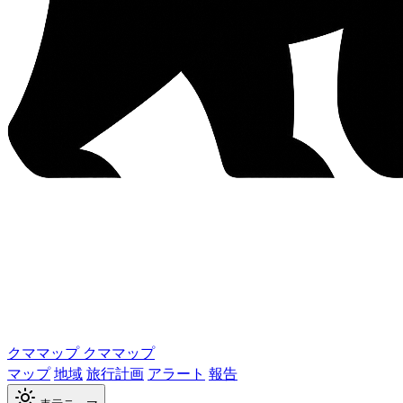
クママップ
クママップ
マップ
地域
旅行計画
アラート
報告