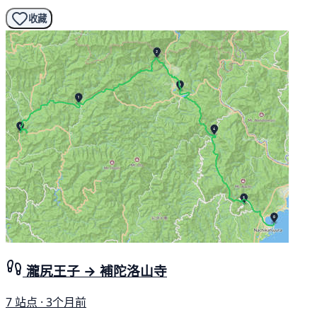
收藏
瀧尻王子 → 補陀洛山寺
7 站点 · 3个月前