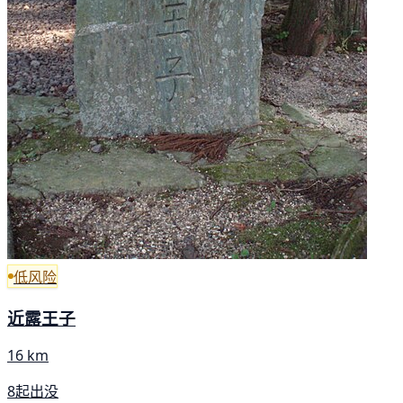
低风险
近露王子
16 km
8起出没