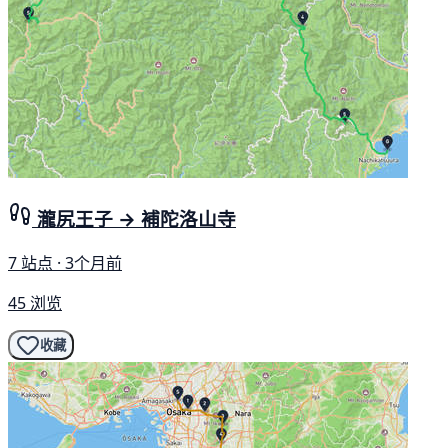
瀧尻王子 → 補陀洛山寺
7 站点 · 3个月前
45 浏览
收藏