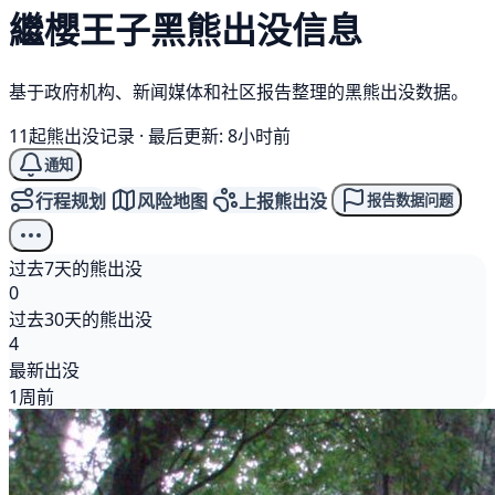
繼櫻王子
黑熊
出没信息
基于政府机构、新闻媒体和社区报告整理的黑熊出没数据。
11起熊出没记录
·
最后更新: 8小时前
通知
行程规划
风险地图
上报熊出没
报告数据问题
过去7天的熊出没
0
过去30天的熊出没
4
最新出没
1周前