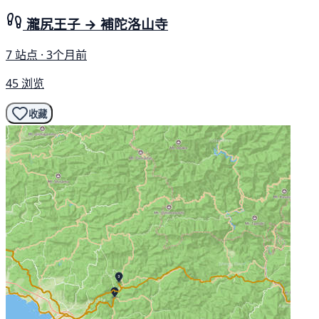
瀧尻王子 → 補陀洛山寺
7 站点 · 3个月前
45 浏览
收藏