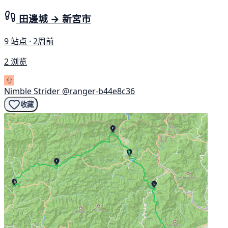
田邊城 → 新宮市
9 站点 · 2周前
2 浏览
Nimble Strider
@ranger-b44e8c36
收藏