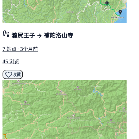
瀧尻王子 → 補陀洛山寺
7 站点 · 3个月前
45 浏览
收藏