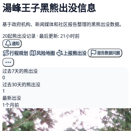
湯峰王子
黑熊
出没信息
基于政府机构、新闻媒体和社区报告整理的黑熊出没数据。
20起熊出没记录
·
最后更新: 21小时前
通知
行程规划
风险地图
上报熊出没
报告数据问题
过去7天的熊出没
0
过去30天的熊出没
1
最新出没
1个月前