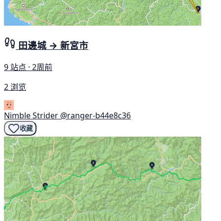
田邊城 → 新宮市
9 站点 · 2周前
2 浏览
Nimble Strider
@ranger-b44e8c36
收藏