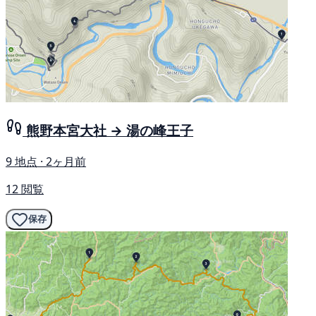
熊野本宮大社 → 湯の峰王子
9 地点 · 2ヶ月前
12 閲覧
保存