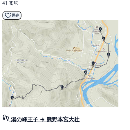
41 閲覧
保存
湯の峰王子 → 熊野本宮大社