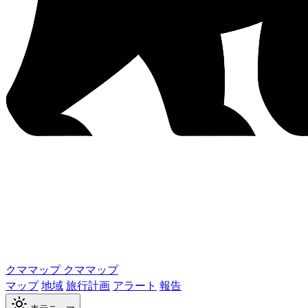
クママップ
クママップ
マップ
地域
旅行計画
アラート
報告