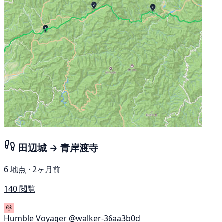
田辺城 → 青岸渡寺
6 地点 · 2ヶ月前
140 閲覧
Humble Voyager
@walker-36aa3b0d