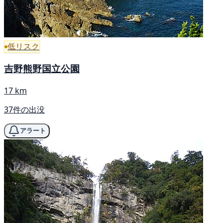
低リスク
吉野熊野国立公園
17 km
37件の出没
アラート