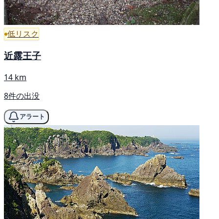
低リスク
近露王子
14 km
8件の出没
アラート