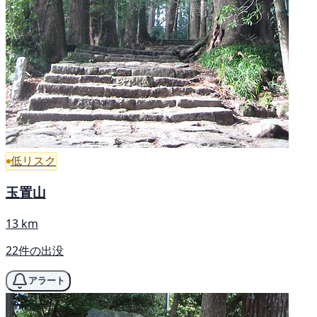
低リスク
玉置山
13 km
22件の出没
アラート