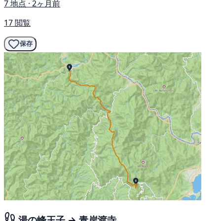
7 地点 · 2ヶ月前
17 閲覧
保存
湯の峰王子 → 青岸渡寺