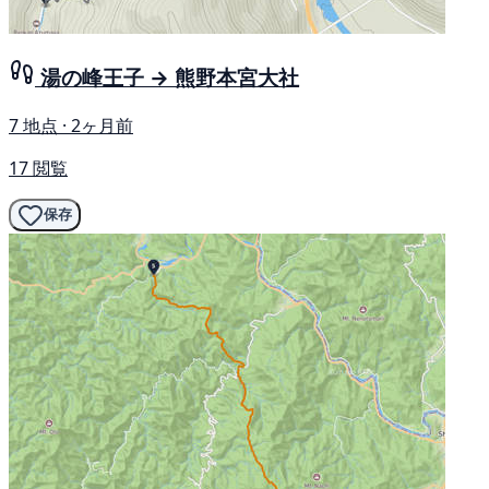
湯の峰王子 → 熊野本宮大社
7 地点 · 2ヶ月前
17 閲覧
保存