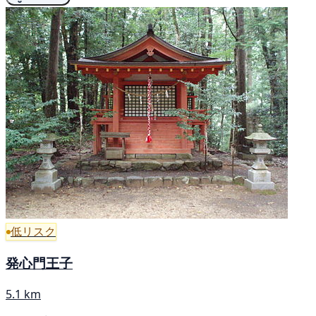
低リスク
発心門王子
5.1 km