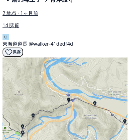
2 地点 · 1ヶ月前
14 閲覧
東海道道長
@walker-41dedf4d
保存