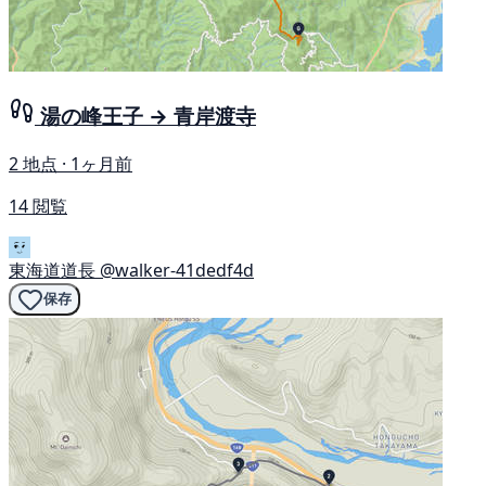
湯の峰王子 → 青岸渡寺
2 地点 · 1ヶ月前
14 閲覧
東海道道長
@walker-41dedf4d
保存