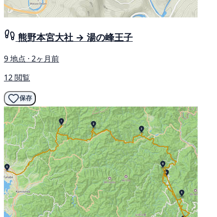
熊野本宮大社 → 湯の峰王子
9 地点 · 2ヶ月前
12 閲覧
保存