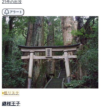
21件の出没
アラート
低リスク
継桜王子