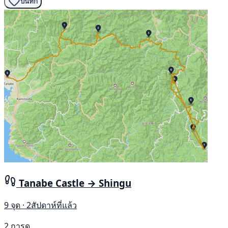
บันทึก
Tanabe Castle → Shingu
9 จุด · 2สัปดาห์ที่แล้ว
2 การดู