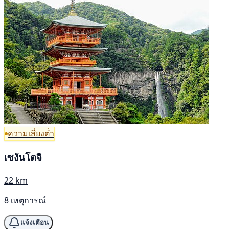
ความเสี่ยงต่ำ
เซงันโตจิ
22 km
8 เหตุการณ์
แจ้งเตือน