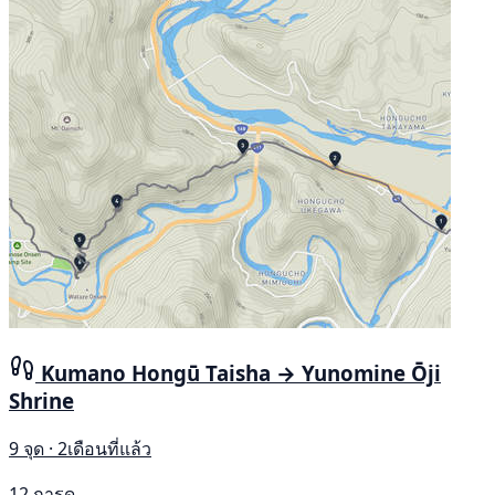
Kumano Hongū Taisha → Yunomine Ōji
Shrine
9 จุด · 2เดือนที่แล้ว
12 การดู