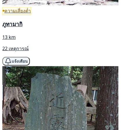
ความเสี่ยงต่ำ
ภูทามากิ
13 km
22 เหตุการณ์
แจ้งเตือน