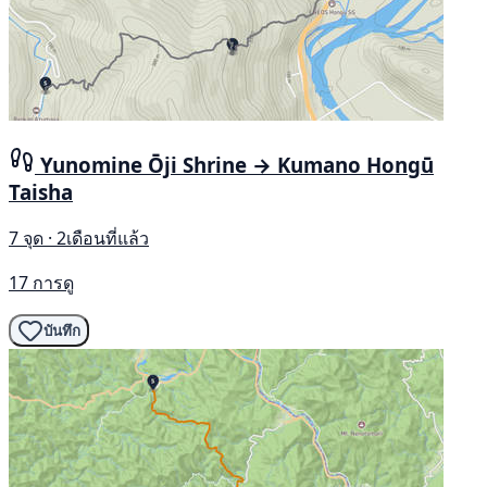
Yunomine Ōji Shrine → Kumano Hongū
Taisha
7 จุด · 2เดือนที่แล้ว
17 การดู
บันทึก