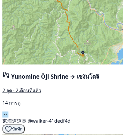
Yunomine Ōji Shrine → เซงันโตจิ
2 จุด · 2เดือนที่แล้ว
14 การดู
東海道道長
@walker-41dedf4d
บันทึก