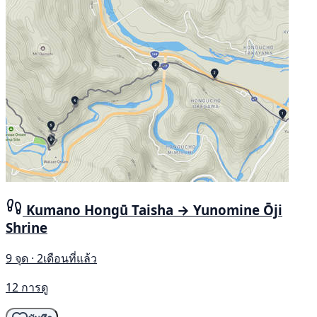
Kumano Hongū Taisha → Yunomine Ōji
Shrine
9 จุด · 2เดือนที่แล้ว
12 การดู