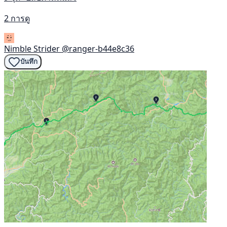
2 การดู
Nimble Strider
@ranger-b44e8c36
บันทึก