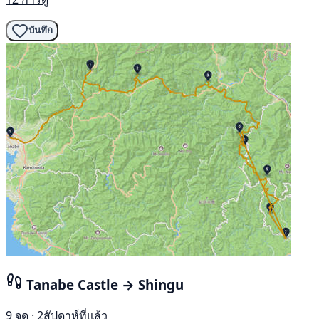
บันทึก
Tanabe Castle → Shingu
9 จุด · 2สัปดาห์ที่แล้ว