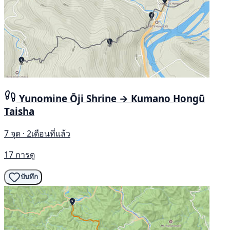
Yunomine Ōji Shrine → Kumano Hongū
Taisha
7 จุด · 2เดือนที่แล้ว
17 การดู
บันทึก