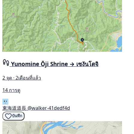
Yunomine Ōji Shrine → เซงันโตจิ
2 จุด · 2เดือนที่แล้ว
14 การดู
東海道道長
@walker-41dedf4d
บันทึก