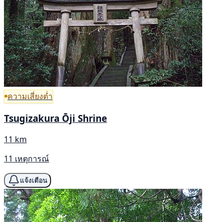
ความเสี่ยงต่ำ
Tsugizakura Ōji Shrine
11 km
11 เหตุการณ์
แจ้งเตือน