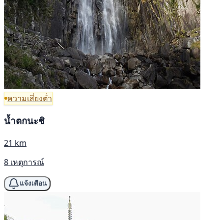
ความเสี่ยงต่ำ
น้ำตกนะชิ
21 km
8 เหตุการณ์
แจ้งเตือน