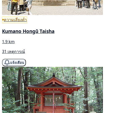
ความเสี่ยงต่ำ
Kumano Hongū Taisha
1.9 km
31 เหตุการณ์
แจ้งเตือน