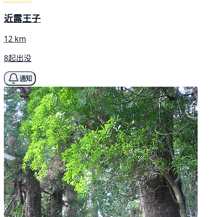
近露王子
12 km
8起出没
通知