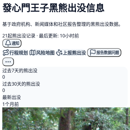
發心門王子
黑熊
出没信息
基于政府机构、新闻媒体和社区报告整理的黑熊出没数据。
21起熊出没记录
·
最后更新: 10小时前
通知
行程规划
风险地图
上报熊出没
报告数据问题
过去7天的熊出没
0
过去30天的熊出没
0
最新出没
1个月前