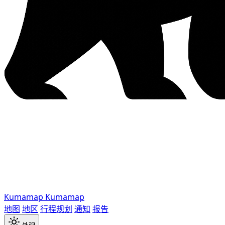
Kumamap
Kumamap
地图
地区
行程规划
通知
报告