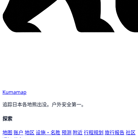
Kumamap
追踪日本各地熊出没。户外安全第一。
探索
地图
账户
地区
设施・名胜
预测
附近
行程规划
旅行报告
社区